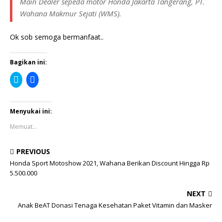
Main Dealer sepeda motor Honda Jakarta Tangerang, PT.
Wahana Makmur Sejati (WMS).
Ok sob semoga bermanfaat..
Bagikan ini:
K
K
l
l
i
i
k
k
u
u
n
n
Menyukai ini:
t
t
u
u
Memuat...
k
k
b
m
e
e
r
m
PREVIOUS
b
b
a
a
Honda Sport Motoshow 2021, Wahana Berikan Discount Hingga Rp
g
g
5.500.000
i
i
p
k
a
a
NEXT
d
n
a
d
Anak BeAT Donasi Tenaga Kesehatan Paket Vitamin dan Masker
T
i
w
F
i
a