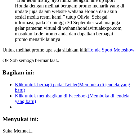
“Biar lebih manly, ayo miliki beragam line up sport
Honda dengan melihat beragam promo menarik yang di
update juga dalam website wahana Honda dan akun
sosial media resmi kami,” tutup Olivia. Sebagai
informasi, pada 25 hingga 30 September wahana juga
gelar pameran virtual di wahanahondavirtualexpo.com,
masukan kode promo anda dan dapatkan berbagai
promo menarik lainnya
Untuk melihat promo apa saja silahkan klik
Honda Sport Motoshow
Ok Sob semoga bermanfaat..
Bagikan ini:
Klik untuk berbagi pada Twitter(Membuka di jendela yang
baru)
Klik untuk membagikan di Facebook(Membuka di jendela
yang baru)
Menyukai ini:
Suka
Memuat...