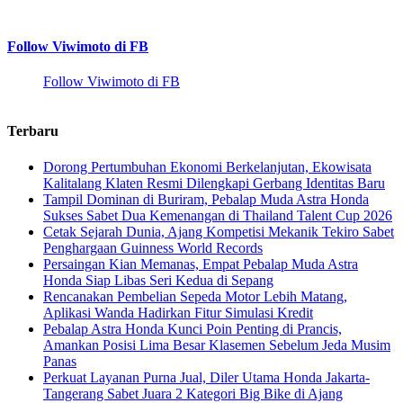
Follow Viwimoto di FB
Follow Viwimoto di FB
Terbaru
Dorong Pertumbuhan Ekonomi Berkelanjutan, Ekowisata
Kalitalang Klaten Resmi Dilengkapi Gerbang Identitas Baru
Tampil Dominan di Buriram, Pebalap Muda Astra Honda
Sukses Sabet Dua Kemenangan di Thailand Talent Cup 2026
Cetak Sejarah Dunia, Ajang Kompetisi Mekanik Tekiro Sabet
Penghargaan Guinness World Records
Persaingan Kian Memanas, Empat Pebalap Muda Astra
Honda Siap Libas Seri Kedua di Sepang
Rencanakan Pembelian Sepeda Motor Lebih Matang,
Aplikasi Wanda Hadirkan Fitur Simulasi Kredit
Pebalap Astra Honda Kunci Poin Penting di Prancis,
Amankan Posisi Lima Besar Klasemen Sebelum Jeda Musim
Panas
Perkuat Layanan Purna Jual, Diler Utama Honda Jakarta-
Tangerang Sabet Juara 2 Kategori Big Bike di Ajang