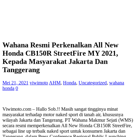
Wahana Resmi Perkenalkan All New
Honda CB150R StreetFire MY 2021,
Kepada Masyarakat Jakarta Dan
Tanggerang
Mei 21, 2021
viwimoto
AHM
,
Honda
,
Uncategorized
,
wahana
honda
0
Viwimoto.com – Hallo Sob.!! Masih sangat tingginya minat
masyarakat terhadap motor naked sport di tanah air, khususnya
wilayah Jakarta dan Tangerang. PT Wahana Makmur Sejati (WMS)
secara resmi memperkenalkan All New Honda CB150R StreetFire,
sebagai line up terbaik naked sport untuk konsumen Jakarta dan
Tangerang, dalam Press Conference Regional Public Launching