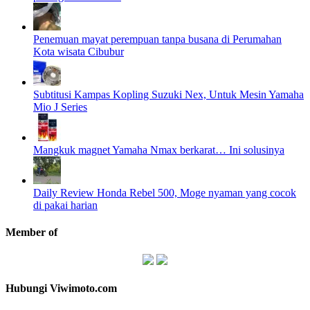
Penemuan mayat perempuan tanpa busana di Perumahan
Kota wisata Cibubur
Subtitusi Kampas Kopling Suzuki Nex, Untuk Mesin Yamaha
Mio J Series
Mangkuk magnet Yamaha Nmax berkarat… Ini solusinya
Daily Review Honda Rebel 500, Moge nyaman yang cocok
di pakai harian
Member of
Hubungi Viwimoto.com