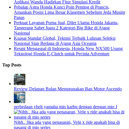
Aplikasi Wanda Hadirkan Fitur Simulasi Kredit
Pebalap Astra Honda Kunci Poin Penting di Prancis,
Amankan Posisi Lima Besar Klasemen Sebelum Jeda Musim
Panas
Perkuat Layanan Purna Jual, Diler Utama Honda Jakarta-
Tangerang Sabet Juara 2 Kategori Big Bike di Ajang
Nasional
Kuasai Standar Global, Teknisi Terbaik Lulusan Seleksi
Nasional Siap Berlaga di Ajang Asia Oceania
Resmi Mengaspal di Indonesia, Honda New NX500 Usung
Teknologi Honda E-Clutch untuk Pecinta Adventure
Top Posts
Review Delapan Bulan Menggunakan Ban Motor Ascendo
perbedaan vbelt yamaha mio karbu dengan dengan mio J
Nihh.. Jika ada yang penasaran, Velg x ride apakah bisa di
pasang di mio series