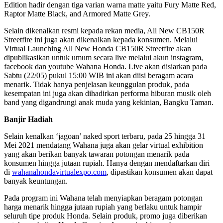
Edition hadir dengan tiga varian warna matte yaitu Fury Matte Red,
Raptor Matte Black, and Armored Matte Grey.
Selain dikenalkan resmi kepada rekan media, All New CB150R
Streetfire ini juga akan dikenalkan kepada konsumen. Melalui
Virtual Launching All New Honda CB150R Streetfire akan
dipublikasikan untuk umum secara live melalui akun instagram,
facebook dan youtube Wahana Honda. Live akan disiarkan pada
Sabtu (22/05) pukul 15:00 WIB ini akan diisi beragam acara
menarik. Tidak hanya penjelasan keunggulan produk, pada
kesempatan ini juga akan dihadirkan performa hiburan musik oleh
band yang digandrungi anak muda yang kekinian, Bangku Taman.
Banjir Hadiah
Selain kenalkan ‘jagoan’ naked sport terbaru, pada 25 hingga 31
Mei 2021 mendatang Wahana juga akan gelar virtual exhibition
yang akan berikan banyak tawaran potongan menarik pada
konsumen hingga jutaan rupiah. Hanya dengan mendaftarkan diri
di
wahanahondavirtualexpo.com
, dipastikan konsumen akan dapat
banyak keuntungan.
Pada program ini Wahana telah menyiapkan beragam potongan
harga menarik hingga jutaan rupiah yang berlaku untuk hampir
seluruh tipe produk Honda. Selain produk, promo juga diberikan