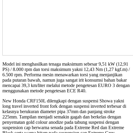
Model ini menghasilkan tenaga maksimum sebesar 9,51 kW (12,91
PS) / 8.000 rpm dan torsi maksimum yakni 12,43 Nm (1,27 kgf.m) /
6.500 rpm. Performa mesin menawarkan torsi yang menjanjikan
pada putaran bawah, namun juga sangat irit konsumsi bahan bakar
mencapai 39,3 km/liter melalui metode pengetesan EURO 3 dengan
menggunakan metode pengetesan ECE R40.
New Honda CRF150L dilengkapi dengan suspensi Showa yakni
long travel inverted front fork dengan suspensi inverted terbesar di
kelasnya berukuran diameter pipa 37mm dan panjang stroke
225mm. Tampilan menjadi semakin gagah dan berkelas dengan
penyematan gold colour anodize pada tabung suspensi dengan
suspension cap berwarna senada pada Extreme Red dan Extreme
Black serta warna hitam pada suspension cap Extreme Grey.