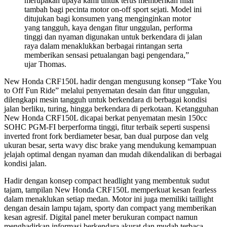
merupakan upaya kami untuk terus memberikan nilai
tambah bagi pecinta motor on-off sport sejati. Model ini
ditujukan bagi konsumen yang menginginkan motor
yang tangguh, kaya dengan fitur unggulan, performa
tinggi dan nyaman digunakan untuk berkendara di jalan
raya dalam menaklukkan berbagai rintangan serta
memberikan sensasi petualangan bagi pengendara,”
ujar Thomas.
New Honda CRF150L hadir dengan mengusung konsep “Take You
to Off Fun Ride” melalui penyematan desain dan fitur unggulan,
dilengkapi mesin tangguh untuk berkendara di berbagai kondisi
jalan berliku, turing, hingga berkendara di perkotaan. Ketangguhan
New Honda CRF150L dicapai berkat penyematan mesin 150cc
SOHC PGM-FI berperforma tinggi, fitur terbaik seperti suspensi
inverted front fork berdiameter besar, ban dual purpose dan velg
ukuran besar, serta wavy disc brake yang mendukung kemampuan
jelajah optimal dengan nyaman dan mudah dikendalikan di berbagai
kondisi jalan.
Hadir dengan konsep compact headlight yang membentuk sudut
tajam, tampilan New Honda CRF150L memperkuat kesan fearless
dalam menaklukan setiap medan. Motor ini juga memiliki taillight
dengan desain lampu tajam, sporty dan compact yang memberikan
kesan agresif. Digital panel meter berukuran compact namun
menghadirkan informasi berkendara akurat dan mudah terbaca.