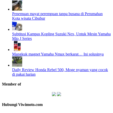
Penemuan mayat perempuan tanpa busana di Perumahan
Kota wisata Cibubur
Subtitusi Kampas Kopling Suzuki Nex, Untuk Mesin Yamaha
Mio J Series
Mangkuk magnet Yamaha Nmax berkarat… Ini solusinya
Daily Review Honda Rebel 500, Moge nyaman yang cocok
di pakai harian
Member of
Hubungi Viwimoto.com