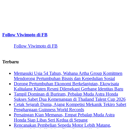
Follow Viwimoto di FB
Follow Viwimoto di FB
Terbaru
Memasuki Usia 54 Tahun, Wahana Artha Group Komitmen
Mendorong Pertumbuhan Bisnis dan Kepedulian Sosial
Dorong Pertumbuhan Ekonomi Berkelanjutan, Ekowisata
Kalitalang Klaten Resmi Dilengkapi Gerbang Identitas Baru
Tampil Dominan di Buriram, Pebalap Muda Astra Honda
Sukses Sabet Dua Kemenangan di Thailand Talent Cup 2026
Cetak Sejarah Dunia, Ajang Kompetisi Mekanik Tekiro Sabet
Penghargaan Guinness World Records
Persaingan Kian Memanas, Empat Pebalap Muda Astra
Honda Siap Libas Seri Kedua di Sepang
Rencanakan Pembelian Sepeda Motor Lebih Matang,