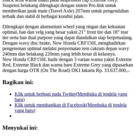
Suspensi belakang dilengkapi dengan sistem Pro-link untuk
memberikan jarak main (Travel Axle) 207mm untuk pengendalian
terbaik dan stabil di berbagai kondisi jalan.
Dilengkapi dengan alumunium wheel yang ringan dan kekuatan
optimal, ban dan velg yang besar yakni 21” front tire dan 18” rear
tire serta ban dual purpose yang dapat diandalkan siap berpetualang.
Dengan wavy disc brake, New Honda CRF150L menghadirkan
pengereman optimal melalui penyematan rem cakram depan wavy
240mm dan belakang 220mm yang lebih besar di kelasnya.
New Honda CRF150L hadir dengan 3 varian warna yakni Extreme
Red, Extreme Black dan warna baru Extreme Grey yang dipasarkan
dengan harga OTR (On The Road) DKI Jakarta Rp. 33.637.000,-.
Bagikan ini:
Klik untuk berbagi pada Twitter(Membuka di jendela yang
baru)
Klik untuk membagikan di Facebook(Membuka di jendela
yang baru)
Menyukai ini: