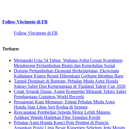
Follow Viwimoto di FB
Follow Viwimoto di FB
Terbaru
Memasuki Usia 54 Tahun, Wahana Artha Group Komitmen
Mendorong Pertumbuhan Bisnis dan Kepedulian Sosial
Dorong Pertumbuhan Ekonomi Berkelanjutan, Ekowisata
Kalitalang Klaten Resmi Dilengkapi Gerbang Identitas Baru
Tampil Dominan di Buriram, Pebalap Muda Astra Honda
Sukses Sabet Dua Kemenangan di Thailand Talent Cup 2026
Cetak Sejarah Dunia, Ajang Kompetisi Mekanik Tekiro Sabet
Penghargaan Guinness World Records
Persaingan Kian Memanas, Empat Pebalap Muda Astra
Honda Siap Libas Seri Kedua di Sepang
Rencanakan Pembelian Sepeda Motor Lebih Matang,
Aplikasi Wanda Hadirkan Fitur Simulasi Kredit
Pebalap Astra Honda Kunci Poin Penting di Prancis,
Amankan Posisi Lima Besar Klasemen Sebelum Jeda Musim