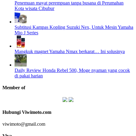
Penemuan mayat perempuan tanpa busana di Perumahan
Kota wisata Cibubur
Subtitusi Kampas Kopling Suzuki Nex, Untuk Mesin Yamaha
Mio J Series
Mangkuk magnet Yamaha Nmax berkarat… Ini solusinya
Daily Review Honda Rebel 500, Moge nyaman yang cocok
di pakai harian
Member of
Hubungi Viwimoto.com
viwimoto@gmail.com
Viva