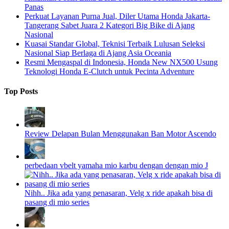
Panas
Perkuat Layanan Purna Jual, Diler Utama Honda Jakarta-
Tangerang Sabet Juara 2 Kategori Big Bike di Ajang
Nasional
Kuasai Standar Global, Teknisi Terbaik Lulusan Seleksi
Nasional Siap Berlaga di Ajang Asia Oceania
Resmi Mengaspal di Indonesia, Honda New NX500 Usung
Teknologi Honda E-Clutch untuk Pecinta Adventure
Top Posts
Review Delapan Bulan Menggunakan Ban Motor Ascendo
perbedaan vbelt yamaha mio karbu dengan dengan mio J
Nihh.. Jika ada yang penasaran, Velg x ride apakah bisa di
pasang di mio series