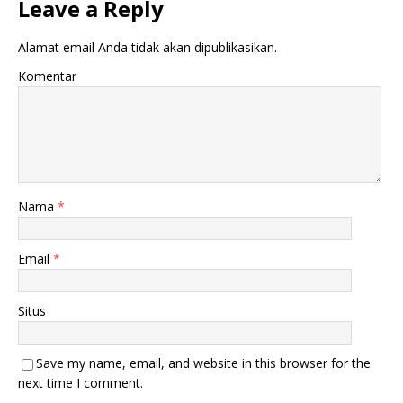
Leave a Reply
i
a
j
d
e
i
n
j
Alamat email Anda tidak akan dipublikasikan.
d
e
e
n
Komentar
l
d
a
e
y
l
a
a
n
y
g
a
b
n
a
g
r
b
u
a
)
r
Nama
*
u
)
Email
*
Situs
Save my name, email, and website in this browser for the
next time I comment.