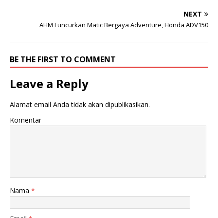
r
o
(
o
NEXT
M
k
e
(
AHM Luncurkan Matic Bergaya Adventure, Honda ADV150
m
M
b
e
u
m
k
b
a
u
BE THE FIRST TO COMMENT
d
k
i
a
j
d
e
i
Leave a Reply
n
j
d
e
e
n
l
d
Alamat email Anda tidak akan dipublikasikan.
a
e
y
l
Komentar
a
a
n
y
g
a
b
n
a
g
r
b
u
a
)
r
u
)
Nama
*