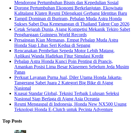
Mendorong Pertumbuhan Bisnis dan Kepedulian Sosial
Dorong Pertumbuhan Ekonomi Berkelanjutan, Ekowisata
Kalitalang Klaten Resmi Dilengkapi Gerbang Identitas Baru
Tampil Dominan di Buriram, Pebalap Muda Astra Honda
Sukses Sabet Dua Kemenangan di Thailand Talent Cup 2026
Cetak Sejarah Dunia, Ajang Kompetisi Mekanik Tekiro Sabet
Penghargaan Guinness World Records
Persaingan Kian Memanas, Empat Pebalap Muda Astra
Honda Siap Libas Seri Kedua di Sepang
Rencanakan Pembelian Sepeda Motor Lebih Matang,
Aplikasi Wanda Hadirkan Fitur Simulasi Kredit
Pebalap Astra Honda Kunci Poin Penting di Prancis,
Amankan Posisi Lima Besar Klasemen Sebelum Jeda Musim
Panas
Perkuat Layanan Purna Jual, Diler Utama Honda Jakarta-
Tangerang Sabet Juara 2 Kategori Big Bike di Ajang
Nasional
Kuasai Standar Global, Teknisi Terbaik Lulusan Seleksi
Nasional Siap Berlaga di Ajang Asia Oceania
Resmi Mengaspal di Indonesia, Honda New NX500 Usung
Teknologi Honda E-Clutch untuk Pecinta Adventure
Top Posts