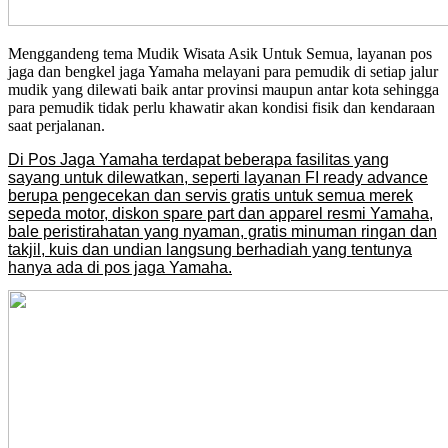
Menggandeng tema Mudik Wisata Asik Untuk Semua, layanan pos
jaga dan bengkel jaga Yamaha melayani para pemudik di setiap jalur
mudik yang dilewati baik antar provinsi maupun antar kota sehingga
para pemudik tidak perlu khawatir akan kondisi fisik dan kendaraan
saat perjalanan.
Di Pos Jaga Yamaha terdapat beberapa fasilitas yang
sayang untuk dilewatkan, seperti layanan FI ready advance
berupa pengecekan dan servis gratis untuk semua merek
sepeda motor, diskon spare part dan apparel resmi Yamaha,
bale peristirahatan yang nyaman, gratis minuman ringan dan
takjil, kuis dan undian langsung berhadiah yang tentunya
hanya ada di pos jaga Yamaha.