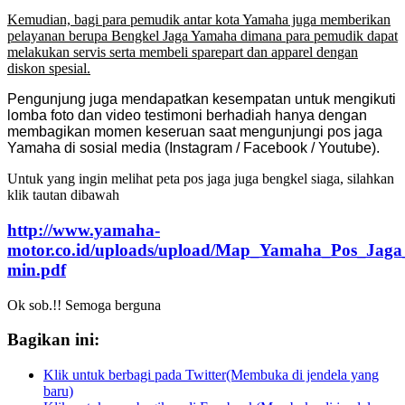
Kemudian, bagi para pemudik antar kota Yamaha juga memberikan
pelayanan berupa Bengkel Jaga Yamaha dimana para pemudik dapat
melakukan servis serta membeli sparepart dan apparel dengan
diskon spesial.
Pengunjung juga mendapatkan kesempatan untuk mengikuti
lomba foto dan video testimoni berhadiah hanya dengan
membagikan momen keseruan saat mengunjungi pos jaga
Yamaha di sosial media (Instagram / Facebook / Youtube).
Untuk yang ingin melihat peta pos jaga juga bengkel siaga, silahkan
klik tautan dibawah
http://www.yamaha-
motor.co.id/uploads/upload/Map_Yamaha_Pos_Jaga
min.pdf
Ok sob.!! Semoga berguna
Bagikan ini:
Klik untuk berbagi pada Twitter(Membuka di jendela yang
baru)