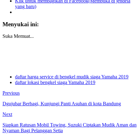
Klik untuk membagikan di Facebook(Membuka di jendela
yang baru)
Menyukai ini:
Suka
Memuat...
daftar harga service di bengkel mudik siaga Yamaha 2019
daftar lokasi bengkel siaga Yamaha 2019
Previous
Dgujubar Berbagi, Kunjungi Panti Asuhan di kota Bandung
Next
Siapkan Ratusan Mobil Towing, Suzuki Ciptakan Mudik Aman dan
Nyaman Bagi Pelanggan Setia