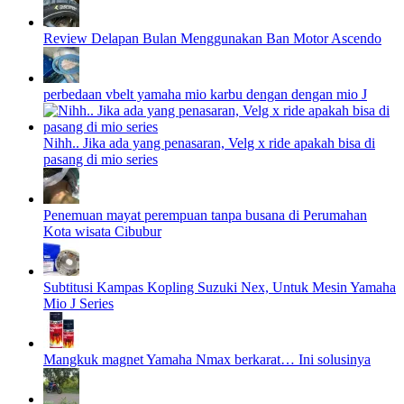
Review Delapan Bulan Menggunakan Ban Motor Ascendo
perbedaan vbelt yamaha mio karbu dengan dengan mio J
Nihh.. Jika ada yang penasaran, Velg x ride apakah bisa di
pasang di mio series
Penemuan mayat perempuan tanpa busana di Perumahan
Kota wisata Cibubur
Subtitusi Kampas Kopling Suzuki Nex, Untuk Mesin Yamaha
Mio J Series
Mangkuk magnet Yamaha Nmax berkarat… Ini solusinya