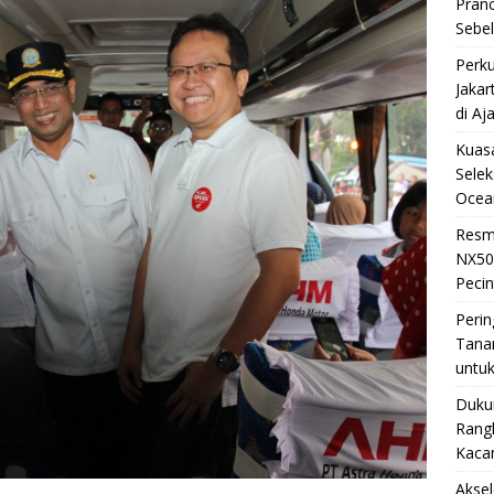
Pran
Sebe
Perku
Jakar
di Aj
Kuasa
Selek
Ocea
Resm
NX50
Pecin
Perin
Tana
untuk
Duku
Rangk
Kaca
Akse