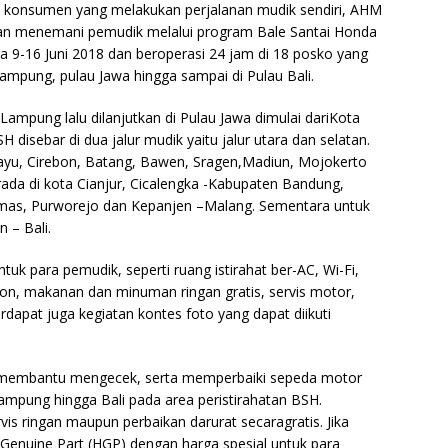
 konsumen yang melakukan perjalanan mudik sendiri, AHM
an menemani pemudik melalui program Bale Santai Honda
a 9-16 Juni 2018 dan beroperasi 24 jam di 18 posko yang
ampung, pulau Jawa hingga sampai di Pulau Bali.
 Lampung lalu dilanjutkan di Pulau Jawa dimulai dariKota
H disebar di dua jalur mudik yaitu jalur utara dan selatan.
mayu, Cirebon, Batang, Bawen, Sragen,Madiun, Mojokerto
rada di kota Cianjur, Cicalengka -Kabupaten Bandung,
umas, Purworejo dan Kepanjen –Malang. Sementara untuk
n – Bali.
tuk para pemudik, seperti ruang istirahat ber-AC, Wi-Fi,
Station, makanan dan minuman ringan gratis, servis motor,
apat juga kegiatan kontes foto yang dapat diikuti
 membantu mengecek, serta memperbaiki sepeda motor
mpung hingga Bali pada area peristirahatan BSH.
 ringan maupun perbaikan darurat secaragratis. Jika
 Genuine Part (HGP) dengan harga spesial untuk para