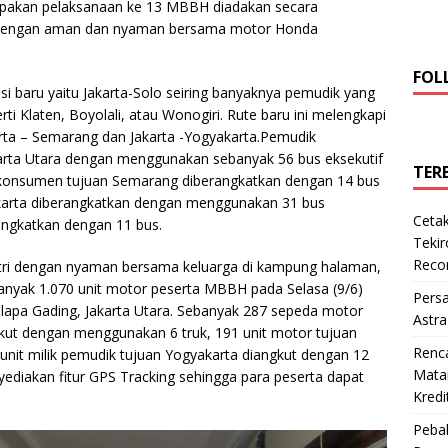
pakan pelaksanaan ke 13 MBBH diadakan secara
 dengan aman dan nyaman bersama motor Honda
FOL
 baru yaitu Jakarta-Solo seiring banyaknya pemudik yang
rti Klaten, Boyolali, atau Wonogiri. Rute baru ini melengkapi
arta – Semarang dan Jakarta -Yogyakarta.Pemudik
karta Utara dengan menggunakan sebanyak 56 bus eksekutif
TER
4 konsumen tujuan Semarang diberangkatkan dengan 14 bus
karta diberangkatkan dengan menggunakan 31 bus
Cetak
ngkatkan dengan 11 bus.
Teki
Reco
tri dengan nyaman bersama keluarga di kampung halaman,
nyak 1.070 unit motor peserta MBBH pada Selasa (9/6)
Pers
elapa Gading, Jakarta Utara. Sebanyak 287 sepeda motor
Astra
kut dengan menggunakan 6 truk, 191 unit motor tujuan
Renc
unit milik pemudik tujuan Yogyakarta diangkut dengan 12
Matan
diakan fitur GPS Tracking sehingga para peserta dapat
Kredi
Pebal