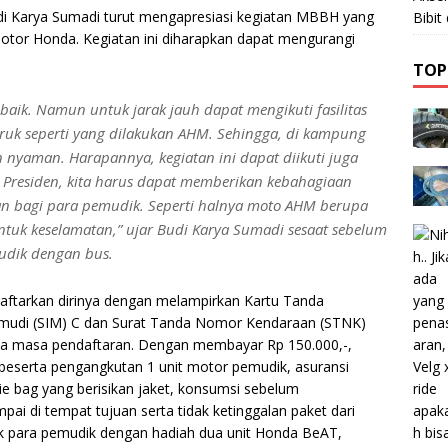
di Karya Sumadi turut mengapresiasi kegiatan MBBH yang
Bibi
tor Honda. Kegiatan ini diharapkan dapat mengurangi
TOP
baik. Namun untuk jarak jauh dapat mengikuti fasilitas
ruk seperti yang dilakukan AHM. Sehingga, di kampung
 nyaman. Harapannya, kegiatan ini dapat diikuti juga
k Presiden, kita harus dapat memberikan kebahagiaan
n bagi para pemudik. Seperti halnya moto AHM berupa
tuk keselamatan,” ujar Budi Karya Sumadi sesaat sebelum
udik dengan bus.
tarkan dirinya dengan melampirkan Kartu Tanda
emudi (SIM) C dan Surat Tanda Nomor Kendaraan (STNK)
ma masa pendaftaran. Dengan membayar Rp 150.000,-,
beserta pengangkutan 1 unit motor pemudik, asuransi
ie bag yang berisikan jaket, konsumsi sebelum
ai di tempat tujuan serta tidak ketinggalan paket dari
 para pemudik dengan hadiah dua unit Honda BeAT,