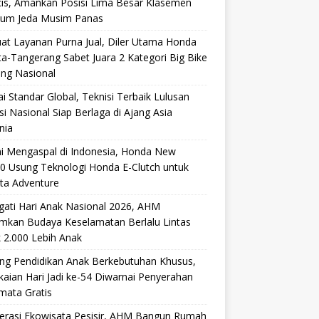
cis, Amankan Posisi Lima Besar Klasemen
lum Jeda Musim Panas
at Layanan Purna Jual, Diler Utama Honda
ta-Tangerang Sabet Juara 2 Kategori Big Bike
ang Nasional
i Standar Global, Teknisi Terbaik Lulusan
si Nasional Siap Berlaga di Ajang Asia
nia
i Mengaspal di Indonesia, Honda New
0 Usung Teknologi Honda E-Clutch untuk
ta Adventure
gati Hari Anak Nasional 2026, AHM
mkan Budaya Keselamatan Berlalu Lintas
 2.000 Lebih Anak
ng Pendidikan Anak Berkebutuhan Khusus,
aian Hari Jadi ke-54 Diwarnai Penyerahan
mata Gratis
lerasi Ekowisata Pesisir, AHM Bangun Rumah