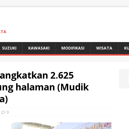
ATA
SUZUKI
KAWASAKI
MODIFIKASI
WISATA
KU
angkatkan 2.625
ng halaman (Mudik
a)
0