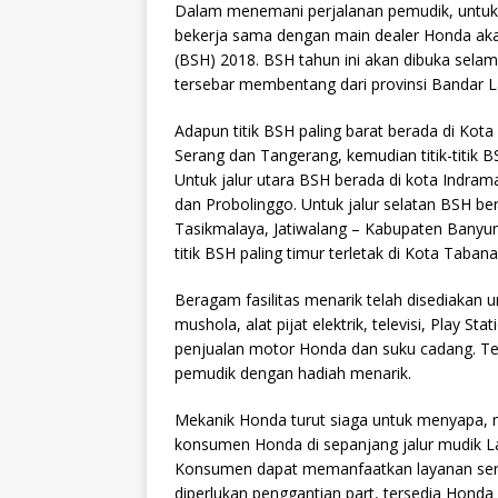
Dalam menemani perjalanan pemudik, untuk
bekerja sama dengan main dealer Honda ak
(BSH) 2018. BSH tahun ini akan dibuka selam
tersebar membentang dari provinsi Bandar L
Adapun titik BSH paling barat berada di Kota
Serang dan Tangerang, kemudian titik-titik BS
Untuk jalur utara BSH berada di kota Indra
dan Probolinggo. Untuk jalur selatan BSH be
Tasikmalaya, Jatiwalang – Kabupaten Bany
titik BSH paling timur terletak di Kota Tabana
Beragam fasilitas menarik telah disediakan un
mushola, alat pijat elektrik, televisi, Play 
penjualan motor Honda dan suku cadang. Terd
pemudik dengan hadiah menarik.
Mekanik Honda turut siaga untuk menyapa,
konsumen Honda di sepanjang jalur mudik La
Konsumen dapat memanfaatkan layanan servis
diperlukan penggantian part, tersedia Honda