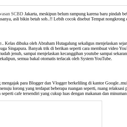
awasan SCBD
Jakarta, meskipun belum rampung karena baru pindah beb
biasanya, asli bikin betah sob..!! Lebih cocok disebut Tempat nongkron
. Kelas dibuka oleh Abraham Hutagalung sekaligus menjelaskan sejarah 
uga Singapura. Banyak trik di berikan seperti cara membuat video Yo
 mudah jenuh, sampai menjelaskan kecanggihan youtube sampai sekarang
kalipun, semua bakal otomatis terlacak oleh System YouTube.
mengajak para Blogger dan Vlogger berkeliling di kantor Google..mul
enuju lorong yang terdapat beberapa ruangan seperti, ruang relaksasi pi
da seperti cafe tersendiri yang cukup luas dengan makanan dan minuma