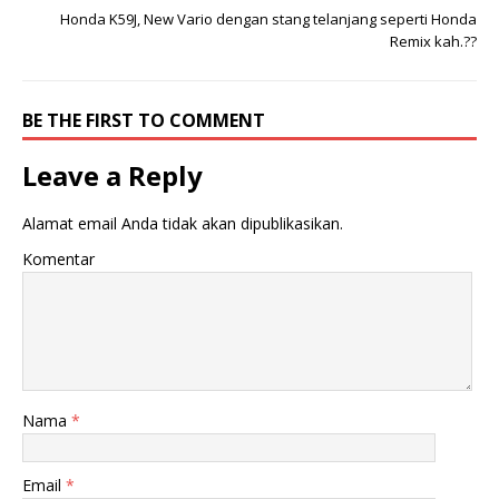
r
o
Honda K59J, New Vario dengan stang telanjang seperti Honda
(
o
M
k
Remix kah.??
e
(
m
M
b
e
u
m
k
b
BE THE FIRST TO COMMENT
a
u
d
k
i
a
j
d
Leave a Reply
e
i
n
j
d
e
e
n
Alamat email Anda tidak akan dipublikasikan.
l
d
a
e
Komentar
y
l
a
a
n
y
g
a
b
n
a
g
r
b
u
a
)
r
u
)
Nama
*
Email
*