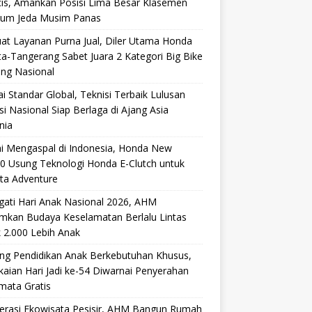
cis, Amankan Posisi Lima Besar Klasemen
lum Jeda Musim Panas
at Layanan Purna Jual, Diler Utama Honda
ta-Tangerang Sabet Juara 2 Kategori Big Bike
ang Nasional
i Standar Global, Teknisi Terbaik Lulusan
si Nasional Siap Berlaga di Ajang Asia
nia
i Mengaspal di Indonesia, Honda New
0 Usung Teknologi Honda E-Clutch untuk
ta Adventure
gati Hari Anak Nasional 2026, AHM
mkan Budaya Keselamatan Berlalu Lintas
 2.000 Lebih Anak
ng Pendidikan Anak Berkebutuhan Khusus,
aian Hari Jadi ke-54 Diwarnai Penyerahan
mata Gratis
lerasi Ekowisata Pesisir, AHM Bangun Rumah