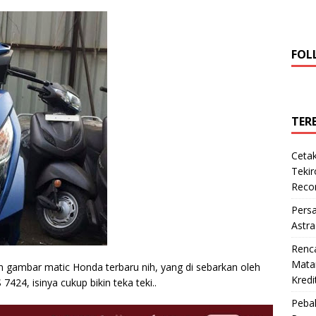
FOL
TER
Cetak
Teki
Reco
Pers
Astra
Renc
Matan
 gambar matic Honda terbaru nih, yang di sebarkan oleh
Kredi
24, isinya cukup bikin teka teki..
Pebal