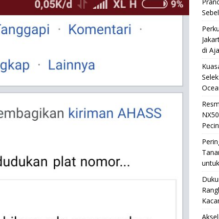
Pran
Sebe
Perku
Jakar
di Aj
Kuasa
Selek
Ocea
Resm
NX50
Pecin
Perin
Tana
untuk
Duku
Rangk
Kaca
Akse