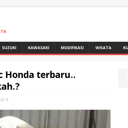
ATA
SUZUKI
KAWASAKI
MODIFIKASI
WISATA
KU
 Honda terbaru..
kah.?
0