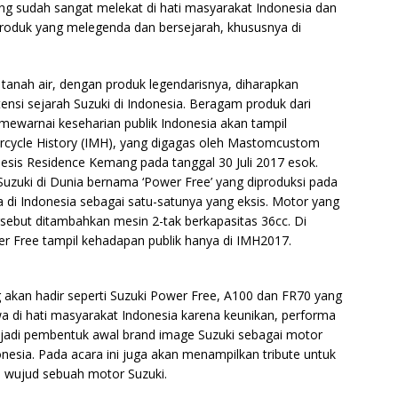
ng sudah sangat melekat di hati masyarakat Indonesia dan
roduk yang melegenda dan bersejarah, khususnya di
i tanah air, dengan produk legendarisnya, diharapkan
ensi sejarah Suzuki di Indonesia. Beragam produk dari
 mewarnai keseharian publik Indonesia akan tampil
rcycle History (IMH), yang digagas oleh Mastomcustom
esis Residence Kemang pada tanggal 30 Juli 2017 esok.
Suzuki di Dunia bernama ‘Power Free’ yang diproduksi pada
a di Indonesia sebagai satu-satunya yang eksis. Motor yang
sebut ditambahkan mesin 2-tak berkapasitas 36cc. Di
er Free tampil kehadapan publik hanya di IMH2017.
 akan hadir seperti Suzuki Power Free, A100 dan FR70 yang
a di hati masyarakat Indonesia karena keunikan, performa
njadi pembentuk awal brand image Suzuki sebagai motor
esia. Pada acara ini juga akan menampilkan tribute untuk
m wujud sebuah motor Suzuki.