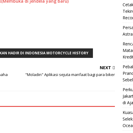
k(Membuka di jendela yang baru)
Cetak
Teki
Reco
Pers
Astra
Renc
Matan
AKAN HADIR DI INDONESIA MOTORCYCLE HISTORY
Kredi
Pebal
NEXT
Pran
amaha
"Moladin" Aplikasi sejuta manfaat bagi para biker
Sebe
Perku
Jakar
di Aj
Kuasa
Selek
Ocea