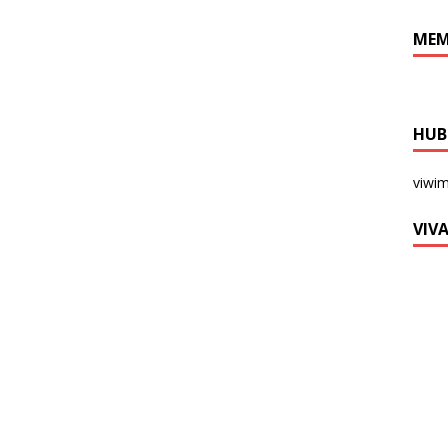
MEM
HUB
viwi
VIV