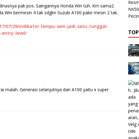
Resm
dinasnya pak pos. Saingannya Honda Win tuh. Krn sama2
NX50
a Win bermesin 4 tak sdgkn Suzuki A100 pake mesin 2 tak.
Pecin
7/07/29/indikator-lampu-sein-jadi-satu-tunggal-
TOP
ntry-level/
i malah. Generasi selanjutnya dari A100 yaitu x super