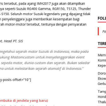
aris tersebut, pada ajang IMH2017 juga akan ditampilkan
nnya seperti Suzuki RG400 Gamma, RGR150, TS125, Thunder
-S150. Seluruh motor Suzuki legendaris yang dipajang tidak
FOL
un penyelenggara juga memberikan kesempatan bagi
arah motor-motor tersebut, tentunya dengan persyaratan
Fo
. Head PT. SIS
TER
engetahui sejarah motor Suzuki di Indonesia, maka pada
Mema
ndukung Mastomcustom untuk menyelenggarakan event
Komi
 sepeda motor, dunia custom dan sejarah. Bukan sekedar
Keped
una untuk melestarikan sejarah otomotif di Indonesia.”
Doro
Ekowi
ay-posts offset=”10″]
Gerba
Tamp
Hond
embuka di jendela yang baru)
Thail