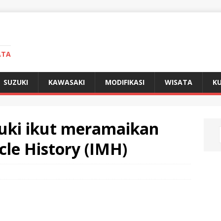
ATA
SUZUKI
KAWASAKI
MODIFIKASI
WISATA
KU
uki ikut meramaikan
le History (IMH)