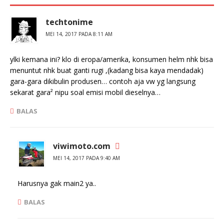
i
a
j
d
e
i
n
j
techtonime
d
e
e
n
MEI 14, 2017 PADA 8:11 AM
l
d
a
e
y
l
ylki kemana ini? klo di eropa/amerika, konsumen helm nhk bisa
a
a
n
y
menuntut nhk buat ganti rugi ,(kadang bisa kaya mendadak)
g
a
b
n
gara-gara dikibulin produsen… contoh aja vw yg langsung
a
g
r
b
sekarat gara² nipu soal emisi mobil dieselnya…
u
a
)
r
BALAS
u
)
viwimoto.com
MEI 14, 2017 PADA 9:40 AM
Harusnya gak main2 ya..
BALAS