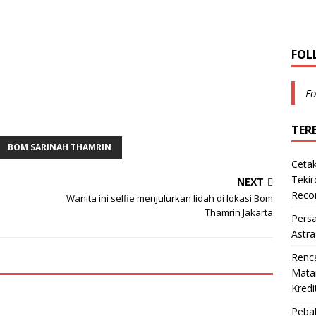
FOL
Fo
TER
BOM SARINAH THAMRIN
Cetak
Teki
NEXT
Reco
Wanita ini selfie menjulurkan lidah di lokasi Bom
Thamrin Jakarta
Pers
Astra
Renc
Matan
Kredi
Pebal