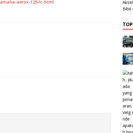
-yamaha-aerox-125-lc.html
Akse
Bibi
TOP