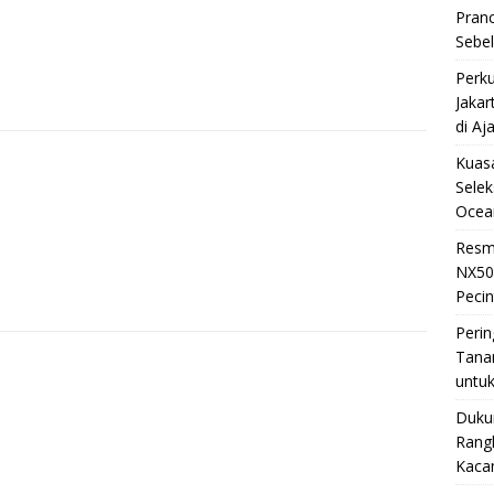
Pran
Sebe
Perku
Jakar
di Aj
Kuasa
Selek
Ocea
Resm
NX50
Pecin
Perin
Tana
untuk
Duku
Rangk
Kaca