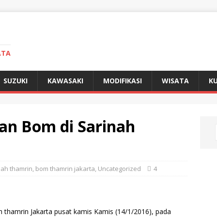
ATA
SUZUKI
KAWASAKI
MODIFIKASI
WISATA
KU
kan Bom di Sarinah
ah thamrin
,
bom thamrin jakarta
,
Uncategorized
4
h thamrin Jakarta pusat kamis Kamis (14/1/2016), pada