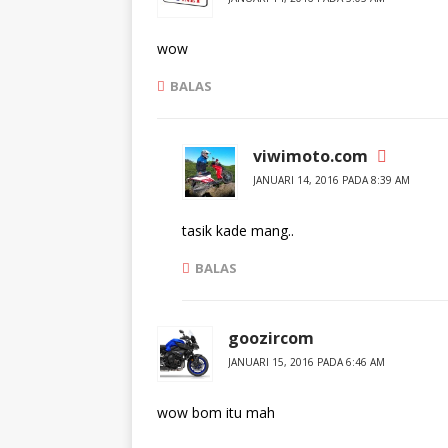
b
e
u
m
k
b
a
u
wow
d
k
i
a
j
d
BALAS
e
i
n
j
d
e
e
n
l
d
viwimoto.com
a
e
y
l
JANUARI 14, 2016 PADA 8:39 AM
a
a
n
y
g
a
b
n
tasik kade mang..
a
g
r
b
u
a
BALAS
)
r
u
)
goozircom
JANUARI 15, 2016 PADA 6:46 AM
wow bom itu mah