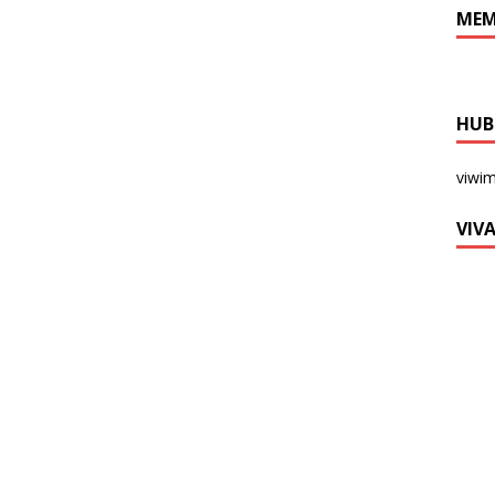
MEM
HUB
viwi
VIV