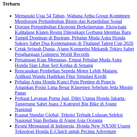
Terbaru
Memasuki Usia 54 Tahun, Wahana Artha Group Komitmen
Mendorong Pertumbuhan Bisnis dan Kepedulian Sosial
Dorong Pertumbuhan Ekonomi Berkelanjutan, Ekowisata
Kalitalang Klaten Resmi Dilengkapi Gerbang Identitas Baru
Tampil Dominan di Buriram, Pebalap Muda Astra Honda
Sukses Sabet Dua Kemenangan di Thailand Talent Cup 2026
Cetak Sejarah Dunia, Ajang Kompetisi Mekanik Tekiro Sabet
Penghargaan Guinness World Records
Persaingan Kian Memanas, Empat Pebalap Muda Astra
Honda Siap Libas Seri Kedua di Sepang
Rencanakan Pembelian Sepeda Motor Lebih Matang,
Aplikasi Wanda Hadirkan Fitur Simulasi Kredit
Pebalap Astra Honda Kunci Poin Penting di Prancis,
Amankan Posisi Lima Besar Klasemen Sebelum Jeda Musim
Panas
Perkuat Layanan Purna Jual, Diler Utama Honda Jakarta-
Tangerang Sabet Juara 2 Kategori Big Bike di Ajang
Nasional
Kuasai Standar Global, Teknisi Terbaik Lulusan Seleksi
Nasional Siap Berlaga di Ajang Asia Oceania
Resmi Mengaspal di Indonesia, Honda New NX500 Usung
Teknologi Honda E-Clutch untuk Pecinta Adventure