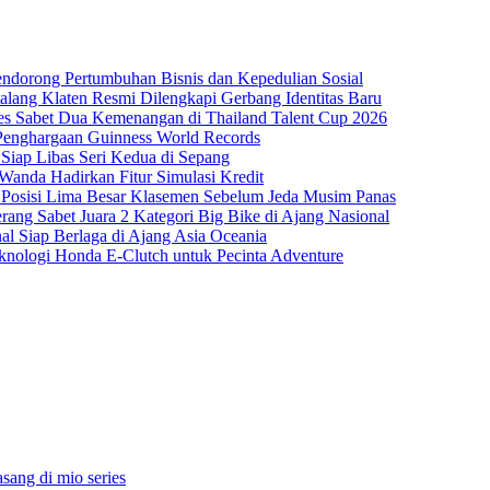
dorong Pertumbuhan Bisnis dan Kepedulian Sosial
lang Klaten Resmi Dilengkapi Gerbang Identitas Baru
es Sabet Dua Kemenangan di Thailand Talent Cup 2026
 Penghargaan Guinness World Records
iap Libas Seri Kedua di Sepang
anda Hadirkan Fitur Simulasi Kredit
n Posisi Lima Besar Klasemen Sebelum Jeda Musim Panas
rang Sabet Juara 2 Kategori Big Bike di Ajang Nasional
nal Siap Berlaga di Ajang Asia Oceania
ologi Honda E-Clutch untuk Pecinta Adventure