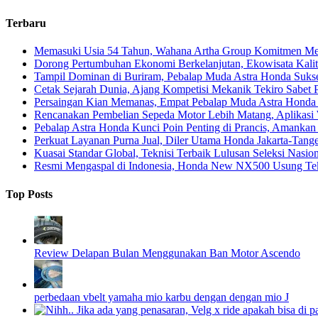
Terbaru
Memasuki Usia 54 Tahun, Wahana Artha Group Komitmen Men
Dorong Pertumbuhan Ekonomi Berkelanjutan, Ekowisata Kalita
Tampil Dominan di Buriram, Pebalap Muda Astra Honda Suks
Cetak Sejarah Dunia, Ajang Kompetisi Mekanik Tekiro Sabet
Persaingan Kian Memanas, Empat Pebalap Muda Astra Honda S
Rencanakan Pembelian Sepeda Motor Lebih Matang, Aplikasi W
Pebalap Astra Honda Kunci Poin Penting di Prancis, Amanka
Perkuat Layanan Purna Jual, Diler Utama Honda Jakarta-Tange
Kuasai Standar Global, Teknisi Terbaik Lulusan Seleksi Nasio
Resmi Mengaspal di Indonesia, Honda New NX500 Usung Tekn
Top Posts
Review Delapan Bulan Menggunakan Ban Motor Ascendo
perbedaan vbelt yamaha mio karbu dengan dengan mio J