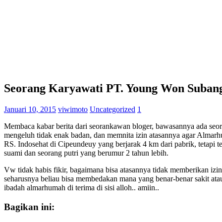
Seorang Karyawati PT. Young Won Subang
Januari 10, 2015
viwimoto
Uncategorized
1
Membaca kabar berita dari seorankawan bloger, bawasannya ada seor
mengeluh tidak enak badan, dan memnita izin atasannya agar Almarhu
RS. Indosehat di Cipeundeuy yang berjarak 4 km dari pabrik, tetapi
suami dan seorang putri yang berumur 2 tahun lebih.
Vw tidak habis fikir, bagaimana bisa atasannya tidak memberikan iz
seharusnya beliau bisa membedakan mana yang benar-benar sakit atau 
ibadah almarhumah di terima di sisi alloh.. amiin..
Bagikan ini: