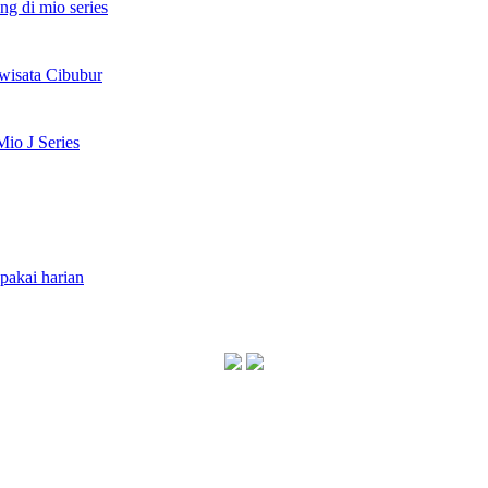
ng di mio series
wisata Cibubur
io J Series
akai harian