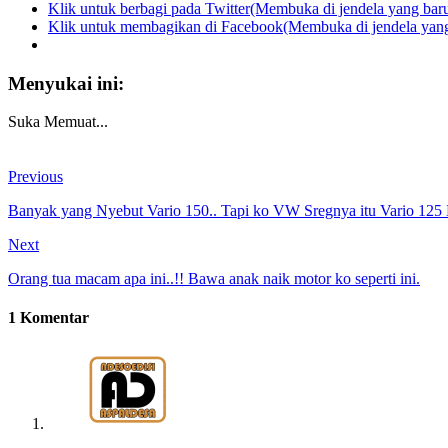
Klik untuk berbagi pada Twitter(Membuka di jendela yang bar
Klik untuk membagikan di Facebook(Membuka di jendela yang
Menyukai ini:
Suka
Memuat...
Previous
Banyak yang Nyebut Vario 150.. Tapi ko VW Sregnya itu Vario 12
Next
Orang tua macam apa ini..!! Bawa anak naik motor ko seperti ini.
1 Komentar