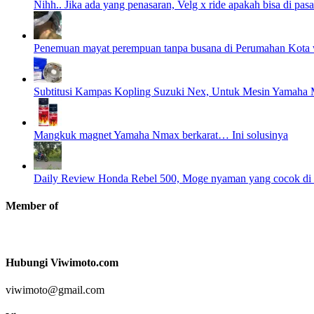
Nihh.. Jika ada yang penasaran, Velg x ride apakah bisa di pasa
Penemuan mayat perempuan tanpa busana di Perumahan Kota 
Subtitusi Kampas Kopling Suzuki Nex, Untuk Mesin Yamaha M
Mangkuk magnet Yamaha Nmax berkarat… Ini solusinya
Daily Review Honda Rebel 500, Moge nyaman yang cocok di p
Member of
Hubungi Viwimoto.com
viwimoto@gmail.com