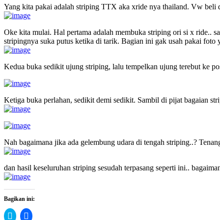
Yang kita pakai adalah striping TTX aka xride nya thailand. Vw beli d
Oke kita mulai. Hal pertama adalah membuka striping ori si x ride.. sa
stripingnya suka putus ketika di tarik. Bagian ini gak usah pakai foto 
Kedua buka sedikit ujung striping, lalu tempelkan ujung terebut ke posi
Ketiga buka perlahan, sedikit demi sedikit. Sambil di pijat bagaian s
Nah bagaimana jika ada gelembung udara di tengah striping..? Tenang.
dan hasil keseluruhan striping sesudah terpasang seperti ini.. bagaima
Bagikan ini:
Klik
Klik