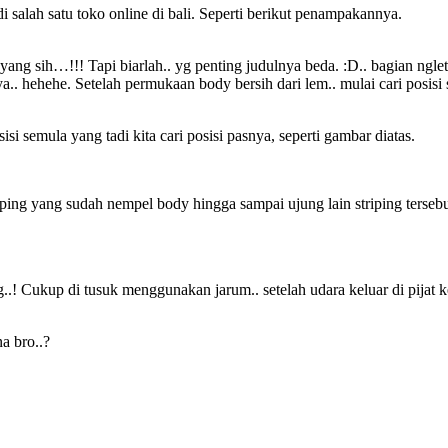
i salah satu toko online di bali. Seperti berikut penampakannya.
yang sih…!!! Tapi biarlah.. yg penting judulnya beda. :D.. bagian nglete
ya.. hehehe. Setelah permukaan body bersih dari lem.. mulai cari posisi s
si semula yang tadi kita cari posisi pasnya, seperti gambar diatas.
triping yang sudah nempel body hingga sampai ujung lain striping tersebu
.! Cukup di tusuk menggunakan jarum.. setelah udara keluar di pijat k
na bro..?