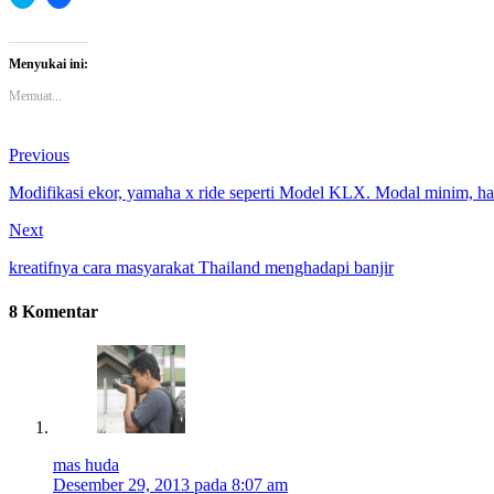
untuk
untuk
berbagi
membagikan
pada
di
Twitter(Membuka
Facebook(Membuka
di
di
Menyukai ini:
jendela
jendela
yang
yang
Memuat...
baru)
baru)
Previous
Modifikasi ekor, yamaha x ride seperti Model KLX. Modal minim, has
Next
kreatifnya cara masyarakat Thailand menghadapi banjir
8 Komentar
mas huda
Desember 29, 2013 pada 8:07 am