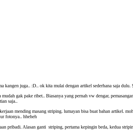
 kangen juga.. :D.. ok kita mulai dengan artikel sederhana saja dulu. 
ya mudah gak pake ribet.. Biasanya yang pernah vw dengar, pemasangan
ian saja..
kerjaan mending masang striping. lumayan bisa buat bahan artikel. moh
wur fotonya.. hheheh
aan pribadi. Alasan ganti striping, pertama kepingin beda, kedua stripin