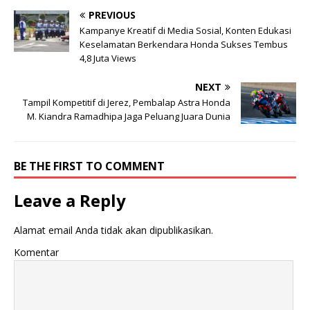
g
g
i
i
PREVIOUS
p
k
a
a
Kampanye Kreatif di Media Sosial, Konten Edukasi
d
n
Keselamatan Berkendara Honda Sukses Tembus
a
d
T
i
4,8 Juta Views
w
F
i
a
t
c
NEXT
t
e
e
b
Tampil Kompetitif di Jerez, Pembalap Astra Honda
r
o
M. Kiandra Ramadhipa Jaga Peluang Juara Dunia
(
o
M
k
e
(
m
M
b
e
u
m
BE THE FIRST TO COMMENT
k
b
a
u
d
k
Leave a Reply
i
a
j
d
e
i
n
j
Alamat email Anda tidak akan dipublikasikan.
d
e
e
n
Komentar
l
d
a
e
y
l
a
a
n
y
g
a
b
n