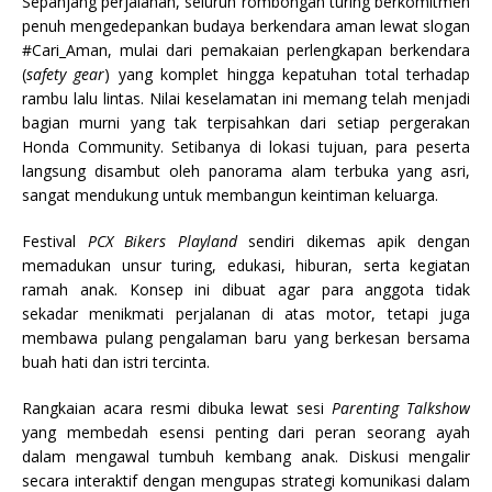
Sepanjang perjalanan, seluruh rombongan turing berkomitmen
penuh mengedepankan budaya berkendara aman lewat slogan
#Cari_Aman, mulai dari pemakaian perlengkapan berkendara
(
safety gear
) yang komplet hingga kepatuhan total terhadap
rambu lalu lintas. Nilai keselamatan ini memang telah menjadi
bagian murni yang tak terpisahkan dari setiap pergerakan
Honda Community. Setibanya di lokasi tujuan, para peserta
langsung disambut oleh panorama alam terbuka yang asri,
sangat mendukung untuk membangun keintiman keluarga.
Festival
PCX Bikers Playland
sendiri dikemas apik dengan
memadukan unsur turing, edukasi, hiburan, serta kegiatan
ramah anak. Konsep ini dibuat agar para anggota tidak
sekadar menikmati perjalanan di atas motor, tetapi juga
membawa pulang pengalaman baru yang berkesan bersama
buah hati dan istri tercinta.
Rangkaian acara resmi dibuka lewat sesi
Parenting Talkshow
yang membedah esensi penting dari peran seorang ayah
dalam mengawal tumbuh kembang anak. Diskusi mengalir
secara interaktif dengan mengupas strategi komunikasi dalam