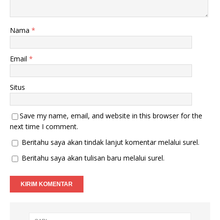
a
g
r
b
u
a
)
r
u
Nama
*
)
Email
*
Situs
Save my name, email, and website in this browser for the
next time I comment.
Beritahu saya akan tindak lanjut komentar melalui surel.
Beritahu saya akan tulisan baru melalui surel.