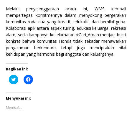
Melalui penyelenggaraan acara ini, WMS kembali
mempertegas komitmennya dalam menyokong pergerakan
komunitas roda dua yang kreatif, edukatif, dan bernilai guna.
Kolaborasi apik antara aspek turing, edukasi keluarga, rekreasi
alam, serta kampanye keselamatan #Cari_Aman menjadi bukti
konkret bahwa komunitas Honda tidak sekadar menawarkan
pengalaman berkendara, tetapi juga menciptakan nilai
kehidupan yang harmonis bagi anggota dan keluarganya.
Bagikan ini:
K
K
l
l
i
i
k
k
u
u
n
n
Menyukai ini:
t
t
u
u
Memuat...
k
k
b
m
e
e
r
m
b
b
a
a