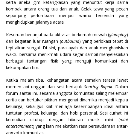
serta aneka gim ketangkasan yang menuntut kerja sama
kompak antara orang tua dan anak. Gelak tawa yang pecah
sepanjang perlombaan menjadi warna tersendiri yang
menghidupkan jalannya acara.
Keseruan berlanjut pada aktivitas berkemah mewah (
glamping
)
dan kegiatan luar ruangan (
outbound
) yang berlokasi tepat di
tepi aliran sungai. Di sini, para ayah dan anak menghabiskan
waktu bersama menikmati udara segar sambil menyelesaikan
berbagai tantangan fisik yang menguji komunikasi dan
kekompakan tim.
Ketika malam tiba, kehangatan acara semakin terasa lewat
momen api unggun dan sesi bertajuk
Sharing Bapak
. Dalam
forum santai ini, sesama anggota komunitas saling melempar
cerita dan bertukar pikiran mengenai dinamika menjadi kepala
keluarga, sekaligus kiat menjaga keseimbangan ideal antara
tuntutan profesi, keluarga, dan hobi personal. Sesi curhat ini
kemudian ditutup dengan hiburan musik mini (
mini
entertainment
) yang kian melekatkan rasa persaudaraan antar-
anggota komunitas.