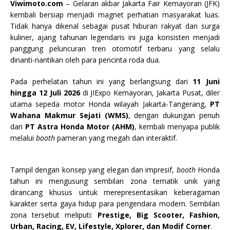
Viwimoto.com
– Gelaran akbar Jakarta Fair Kemayoran (JFK)
kembali bersiap menjadi magnet perhatian masyarakat luas.
Tidak hanya dikenal sebagai pusat hiburan rakyat dan surga
kuliner, ajang tahunan legendaris ini juga konsisten menjadi
panggung peluncuran tren otomotif terbaru yang selalu
dinanti-nantikan oleh para pencinta roda dua.
Pada perhelatan tahun ini yang berlangsung dari
11 Juni
hingga 12 Juli 2026
di JIExpo Kemayoran, Jakarta Pusat, diler
utama sepeda motor Honda wilayah Jakarta-Tangerang,
PT
Wahana Makmur Sejati (WMS)
, dengan dukungan penuh
dari
PT Astra Honda Motor (AHM)
, kembali menyapa publik
melalui
booth
pameran yang megah dan interaktif.
Tampil dengan konsep yang elegan dan impresif,
booth
Honda
tahun ini mengusung sembilan zona tematik unik yang
dirancang khusus untuk merepresentasikan keberagaman
karakter serta gaya hidup para pengendara modern. Sembilan
zona tersebut meliputi:
Prestige, Big Scooter, Fashion,
Urban, Racing, EV, Lifestyle, Xplorer, dan Modif Corner
.