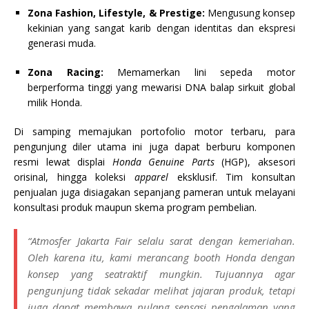
Zona Fashion, Lifestyle, & Prestige:
Mengusung konsep
kekinian yang sangat karib dengan identitas dan ekspresi
generasi muda.
Zona Racing:
Memamerkan lini sepeda motor
berperforma tinggi yang mewarisi DNA balap sirkuit global
milik Honda.
Di samping memajukan portofolio motor terbaru, para
pengunjung diler utama ini juga dapat berburu komponen
resmi lewat displai
Honda Genuine Parts
(HGP), aksesori
orisinal, hingga koleksi
apparel
eksklusif. Tim konsultan
penjualan juga disiagakan sepanjang pameran untuk melayani
konsultasi produk maupun skema program pembelian.
“Atmosfer Jakarta Fair selalu sarat dengan kemeriahan.
Oleh karena itu, kami merancang
booth
Honda dengan
konsep yang seatraktif mungkin. Tujuannya agar
pengunjung tidak sekadar melihat jajaran produk, tetapi
juga dapat membawa pulang sensasi pengalaman yang