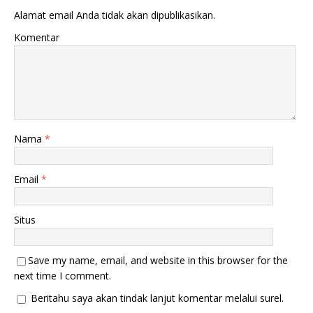
k
b
Alamat email Anda tidak akan dipublikasikan.
a
u
d
k
i
a
Komentar
j
d
e
i
n
j
d
e
e
n
l
d
a
e
y
l
a
a
n
y
g
a
Nama
*
b
n
a
g
r
b
u
a
Email
*
)
r
u
)
Situs
Save my name, email, and website in this browser for the
next time I comment.
Beritahu saya akan tindak lanjut komentar melalui surel.