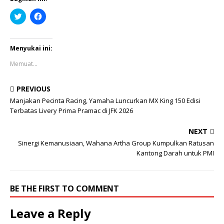
K
K
l
l
i
i
k
k
u
u
n
n
Menyukai ini:
t
t
u
u
Memuat...
k
k
b
m
e
e
r
m
PREVIOUS
b
b
a
a
Manjakan Pecinta Racing, Yamaha Luncurkan MX King 150 Edisi
g
g
Terbatas Livery Prima Pramac di JFK 2026
i
i
p
k
a
a
NEXT
d
n
a
d
Sinergi Kemanusiaan, Wahana Artha Group Kumpulkan Ratusan
T
i
w
F
Kantong Darah untuk PMI
i
a
t
c
t
e
e
b
r
o
BE THE FIRST TO COMMENT
(
o
M
k
e
(
Leave a Reply
m
M
b
e
u
m