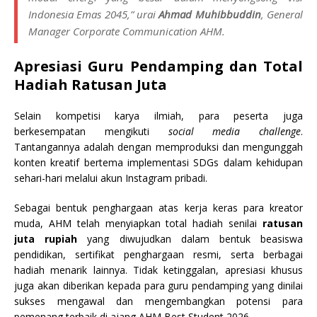
Indonesia Emas 2045,” urai
Ahmad Muhibbuddin
,
General
Manager Corporate Communication
AHM.
Apresiasi Guru Pendamping dan Total
Hadiah Ratusan Juta
Selain kompetisi karya ilmiah, para peserta juga
berkesempatan mengikuti
social media challenge
.
Tantangannya adalah dengan memproduksi dan mengunggah
konten kreatif bertema implementasi SDGs dalam kehidupan
sehari-hari melalui akun Instagram pribadi.
Sebagai bentuk penghargaan atas kerja keras para kreator
muda, AHM telah menyiapkan total hadiah senilai
ratusan
juta rupiah
yang diwujudkan dalam bentuk beasiswa
pendidikan, sertifikat penghargaan resmi, serta berbagai
hadiah menarik lainnya. Tidak ketinggalan, apresiasi khusus
juga akan diberikan kepada para guru pendamping yang dinilai
sukses mengawal dan mengembangkan potensi para
pemenang terbaik di ajang AHM Best Student 2026.