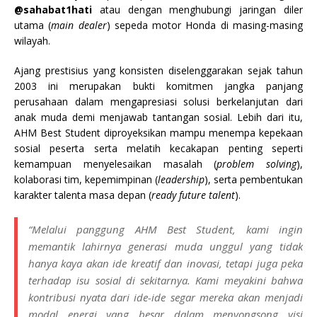
@sahabat1hati
atau dengan menghubungi jaringan diler
utama (
main dealer
) sepeda motor Honda di masing-masing
wilayah.
Ajang prestisius yang konsisten diselenggarakan sejak tahun
2003 ini merupakan bukti komitmen jangka panjang
perusahaan dalam mengapresiasi solusi berkelanjutan dari
anak muda demi menjawab tantangan sosial. Lebih dari itu,
AHM Best Student diproyeksikan mampu menempa kepekaan
sosial peserta serta melatih kecakapan penting seperti
kemampuan menyelesaikan masalah (
problem solving
),
kolaborasi tim, kepemimpinan (
leadership
), serta pembentukan
karakter talenta masa depan (
ready future talent
).
“Melalui panggung AHM Best Student, kami ingin
memantik lahirnya generasi muda unggul yang tidak
hanya kaya akan ide kreatif dan inovasi, tetapi juga peka
terhadap isu sosial di sekitarnya. Kami meyakini bahwa
kontribusi nyata dari ide-ide segar mereka akan menjadi
modal energi yang besar dalam menyongsong visi