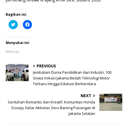
Bagikan ini:
K
K
l
l
i
i
k
k
u
u
n
n
Menyukai ini:
t
t
u
u
Memuat...
k
k
b
m
e
e
r
m
PREVIOUS
b
b
a
a
Jembatani Dunia Pendidikan dan Industri, 100
g
g
Siswa Vokasi Jakarta Bedah Teknologi Motor
i
i
p
k
Terbaru Hingga Edukasi Berkendara
a
a
d
n
a
d
NEXT
T
i
w
F
Sentuhan Romantis dan Kreatif, Komunitas Honda
i
a
Scoopy Gelar Aktivitas Seru Bareng Pasangan di
t
c
t
e
Jakarta Selatan
e
b
r
o
(
o
M
k