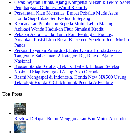
Cetak Sejarah Dunia, Ajang Kompetisi Mekanik Tekiro Sabet
Penghargaan Guinness World Records
Persaingan Kian Memanas, Empat Pebalap Muda Astra
Honda Siap Libas Seri Kedua di Sepang
Rencanakan Pembelian Sepeda Motor Lebih Matang,
Aplikasi Wanda Hadirkan Fitur Simulasi Kredit
Pebalap Astra Honda Kunci Poin Penting di Prancis,
Amankan Posisi Lima Besar Klasemen Sebelum Jeda Musim
Panas
Perkuat Layanan Purna Jual, Diler Utama Honda Jakarta-
Tangerang Sabet Juara 2 Kategori Big Bike di Ajang
Nasional
Kuasai Standar Global, Teknisi Terbaik Lulusan Seleksi
Nasional Siap Berlaga di Ajang Asia Oceania
Resmi Mengaspal di Indonesia, Honda New NX500 Usung
Teknologi Honda E-Clutch untuk Pecinta Adventure
Top Posts
Review Delapan Bulan Menggunakan Ban Motor Ascendo