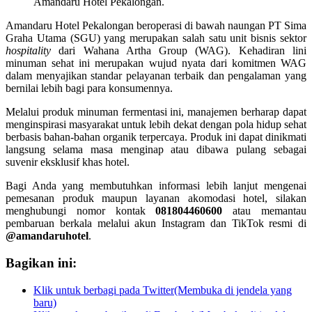
Amandaru Hotel Pekalongan.
Amandaru Hotel Pekalongan beroperasi di bawah naungan PT Sima
Graha Utama (SGU) yang merupakan salah satu unit bisnis sektor
hospitality
dari Wahana Artha Group (WAG). Kehadiran lini
minuman sehat ini merupakan wujud nyata dari komitmen WAG
dalam menyajikan standar pelayanan terbaik dan pengalaman yang
bernilai lebih bagi para konsumennya.
Melalui produk minuman fermentasi ini, manajemen berharap dapat
menginspirasi masyarakat untuk lebih dekat dengan pola hidup sehat
berbasis bahan-bahan organik terpercaya. Produk ini dapat dinikmati
langsung selama masa menginap atau dibawa pulang sebagai
suvenir eksklusif khas hotel.
Bagi Anda yang membutuhkan informasi lebih lanjut mengenai
pemesanan produk maupun layanan akomodasi hotel, silakan
menghubungi nomor kontak
081804460600
atau memantau
pembaruan berkala melalui akun Instagram dan TikTok resmi di
@amandaruhotel
.
Bagikan ini:
Klik untuk berbagi pada Twitter(Membuka di jendela yang
baru)