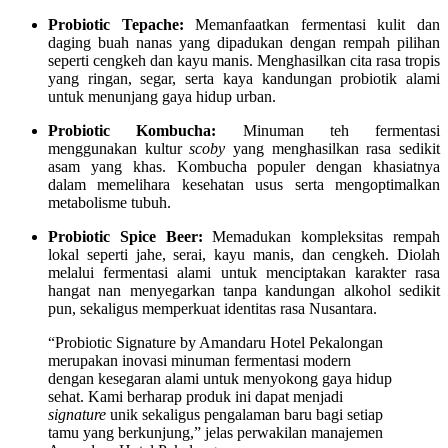
Probiotic Tepache:
Memanfaatkan fermentasi kulit dan
daging buah nanas yang dipadukan dengan rempah pilihan
seperti cengkeh dan kayu manis. Menghasilkan cita rasa tropis
yang ringan, segar, serta kaya kandungan probiotik alami
untuk menunjang gaya hidup urban.
Probiotic Kombucha:
Minuman teh fermentasi
menggunakan kultur
scoby
yang menghasilkan rasa sedikit
asam yang khas. Kombucha populer dengan khasiatnya
dalam memelihara kesehatan usus serta mengoptimalkan
metabolisme tubuh.
Probiotic Spice Beer:
Memadukan kompleksitas rempah
lokal seperti jahe, serai, kayu manis, dan cengkeh. Diolah
melalui fermentasi alami untuk menciptakan karakter rasa
hangat nan menyegarkan tanpa kandungan alkohol sedikit
pun, sekaligus memperkuat identitas rasa Nusantara.
“Probiotic Signature by Amandaru Hotel Pekalongan
merupakan inovasi minuman fermentasi modern
dengan kesegaran alami untuk menyokong gaya hidup
sehat. Kami berharap produk ini dapat menjadi
signature
unik sekaligus pengalaman baru bagi setiap
tamu yang berkunjung,” jelas perwakilan manajemen