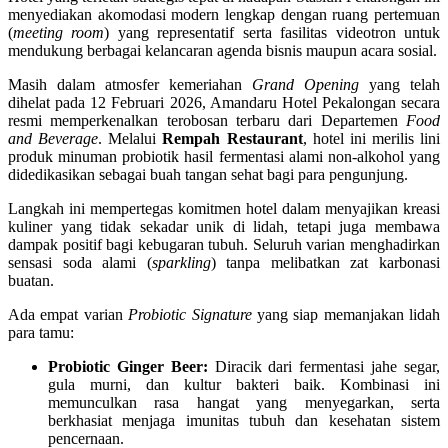
menyediakan akomodasi modern lengkap dengan ruang pertemuan
(
meeting room
) yang representatif serta fasilitas videotron untuk
mendukung berbagai kelancaran agenda bisnis maupun acara sosial.
Masih dalam atmosfer kemeriahan
Grand Opening
yang telah
dihelat pada 12 Februari 2026, Amandaru Hotel Pekalongan secara
resmi memperkenalkan terobosan terbaru dari Departemen
Food
and Beverage
. Melalui
Rempah Restaurant
, hotel ini merilis lini
produk minuman probiotik hasil fermentasi alami non-alkohol yang
didedikasikan sebagai buah tangan sehat bagi para pengunjung.
Langkah ini mempertegas komitmen hotel dalam menyajikan kreasi
kuliner yang tidak sekadar unik di lidah, tetapi juga membawa
dampak positif bagi kebugaran tubuh. Seluruh varian menghadirkan
sensasi soda alami (
sparkling
) tanpa melibatkan zat karbonasi
buatan.
Ada empat varian
Probiotic Signature
yang siap memanjakan lidah
para tamu:
Probiotic Ginger Beer:
Diracik dari fermentasi jahe segar,
gula murni, dan kultur bakteri baik. Kombinasi ini
memunculkan rasa hangat yang menyegarkan, serta
berkhasiat menjaga imunitas tubuh dan kesehatan sistem
pencernaan.