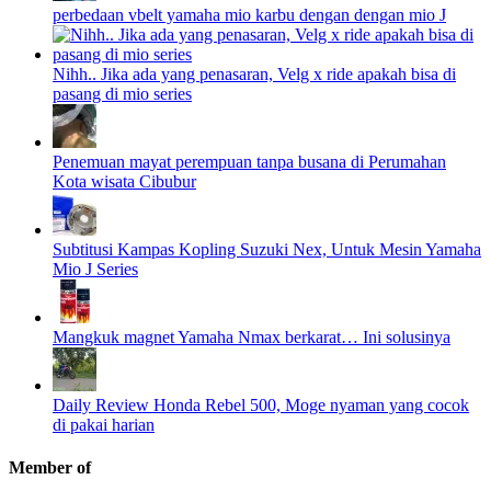
perbedaan vbelt yamaha mio karbu dengan dengan mio J
Nihh.. Jika ada yang penasaran, Velg x ride apakah bisa di
pasang di mio series
Penemuan mayat perempuan tanpa busana di Perumahan
Kota wisata Cibubur
Subtitusi Kampas Kopling Suzuki Nex, Untuk Mesin Yamaha
Mio J Series
Mangkuk magnet Yamaha Nmax berkarat… Ini solusinya
Daily Review Honda Rebel 500, Moge nyaman yang cocok
di pakai harian
Member of