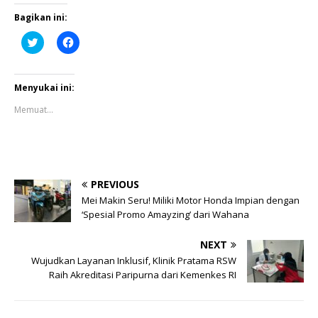
Bagikan ini:
K
K
l
l
i
i
k
k
u
u
n
n
Menyukai ini:
t
t
u
u
Memuat...
k
k
b
m
e
e
r
m
b
b
a
a
g
g
i
i
PREVIOUS
p
k
a
a
Mei Makin Seru! Miliki Motor Honda Impian dengan
d
n
‘Spesial Promo Amayzing’ dari Wahana
a
d
T
i
w
F
i
a
NEXT
t
c
Wujudkan Layanan Inklusif, Klinik Pratama RSW
t
e
e
b
Raih Akreditasi Paripurna dari Kemenkes RI
r
o
(
o
M
k
e
(
m
M