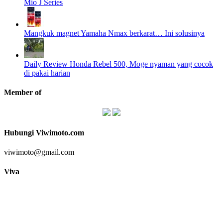
Mio J Series
Mangkuk magnet Yamaha Nmax berkarat… Ini solusinya
Daily Review Honda Rebel 500, Moge nyaman yang cocok
di pakai harian
Member of
Hubungi Viwimoto.com
viwimoto@gmail.com
Viva