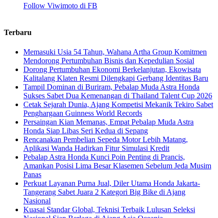
Follow Viwimoto di FB
Terbaru
Memasuki Usia 54 Tahun, Wahana Artha Group Komitmen
Mendorong Pertumbuhan Bisnis dan Kepedulian Sosial
Dorong Pertumbuhan Ekonomi Berkelanjutan, Ekowisata
Kalitalang Klaten Resmi Dilengkapi Gerbang Identitas Baru
Tampil Dominan di Buriram, Pebalap Muda Astra Honda
Sukses Sabet Dua Kemenangan di Thailand Talent Cup 2026
Cetak Sejarah Dunia, Ajang Kompetisi Mekanik Tekiro Sabet
Penghargaan Guinness World Records
Persaingan Kian Memanas, Empat Pebalap Muda Astra
Honda Siap Libas Seri Kedua di Sepang
Rencanakan Pembelian Sepeda Motor Lebih Matang,
Aplikasi Wanda Hadirkan Fitur Simulasi Kredit
Pebalap Astra Honda Kunci Poin Penting di Prancis,
Amankan Posisi Lima Besar Klasemen Sebelum Jeda Musim
Panas
Perkuat Layanan Purna Jual, Diler Utama Honda Jakarta-
Tangerang Sabet Juara 2 Kategori Big Bike di Ajang
Nasional
Kuasai Standar Global, Teknisi Terbaik Lulusan Seleksi