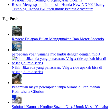
Nasional Siap Berlaga di Ajang Asia Oceania
Resmi Mengaspal di Indonesia, Honda New NX500 Usung
Teknologi Honda E-Clutch untuk Pecinta Adventure
Top Posts
Review Delapan Bulan Menggunakan Ban Motor Ascendo
perbedaan vbelt yamaha mio karbu dengan dengan mio J
Nihh.. Jika ada yang penasaran, Velg x ride apakah bisa di
pasang di mio series
Penemuan mayat perempuan tanpa busana di Perumahan
Kota wisata Cibubur
Subtitusi Kampas Kopling Suzuki Nex, Untuk Mesin Yamaha