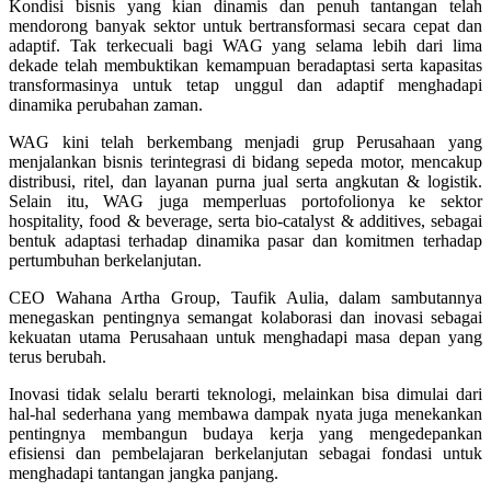
Kondisi bisnis yang kian dinamis dan penuh tantangan telah
mendorong banyak sektor untuk bertransformasi secara cepat dan
adaptif. Tak terkecuali bagi WAG yang selama lebih dari lima
dekade telah membuktikan kemampuan beradaptasi serta kapasitas
transformasinya untuk tetap unggul dan adaptif menghadapi
dinamika perubahan zaman.
WAG kini telah berkembang menjadi grup Perusahaan yang
menjalankan bisnis terintegrasi di bidang sepeda motor, mencakup
distribusi, ritel, dan layanan purna jual serta angkutan & logistik.
Selain itu, WAG juga memperluas portofolionya ke sektor
hospitality, food & beverage, serta bio-catalyst & additives, sebagai
bentuk adaptasi terhadap dinamika pasar dan komitmen terhadap
pertumbuhan berkelanjutan.
CEO Wahana Artha Group, Taufik Aulia, dalam sambutannya
menegaskan pentingnya semangat kolaborasi dan inovasi sebagai
kekuatan utama Perusahaan untuk menghadapi masa depan yang
terus berubah.
Inovasi tidak selalu berarti teknologi, melainkan bisa dimulai dari
hal-hal sederhana yang membawa dampak nyata juga menekankan
pentingnya membangun budaya kerja yang mengedepankan
efisiensi dan pembelajaran berkelanjutan sebagai fondasi untuk
menghadapi tantangan jangka panjang.