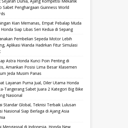
 Sejarah Dunia, Ajang Kompetisi Mekanik
ro Sabet Penghargaan Guinness World
rds
aingan Kian Memanas, Empat Pebalap Muda
 Honda Siap Libas Seri Kedua di Sepang
anakan Pembelian Sepeda Motor Lebih
g, Aplikasi Wanda Hadirkan Fitur Simulasi
t
ap Astra Honda Kunci Poin Penting di
cis, Amankan Posisi Lima Besar Klasemen
lum Jeda Musim Panas
at Layanan Purna Jual, Diler Utama Honda
ta-Tangerang Sabet Juara 2 Kategori Big Bike
ang Nasional
i Standar Global, Teknisi Terbaik Lulusan
si Nasional Siap Berlaga di Ajang Asia
nia
i Mengaspal di Indonesia, Honda New