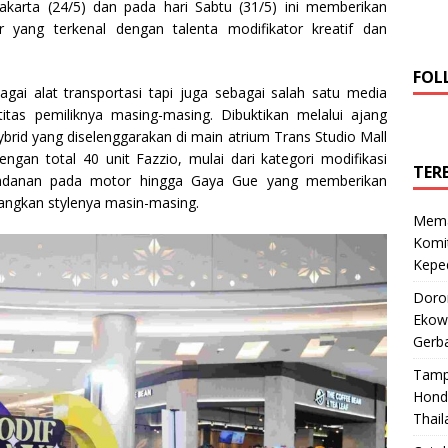
akarta (24/5) dan pada hari Sabtu (31/5) ini memberikan
yang terkenal dengan talenta modifikator kreatif dan
FOL
agai alat transportasi tapi juga sebagai salah satu media
titas pemiliknya masing-masing. Dibuktikan melalui ajang
Hybrid yang diselenggarakan di main atrium Trans Studio Mall
gan total 40 unit Fazzio, mulai dari kategori modifikasi
TER
t dandanan pada motor hingga Gaya Gue yang memberikan
angkan stylenya masin-masing.
Mema
Komi
Keped
Doro
Ekowi
Gerba
Tamp
Hond
Thail