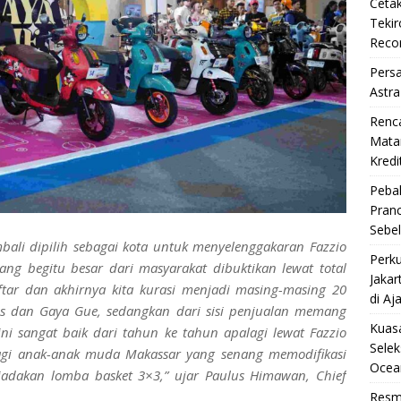
Cetak
Teki
Reco
Pers
Astra
Renc
Matan
Kredi
Pebal
Pran
Sebe
bali dipilih sebagai kota untuk menyelenggakaran Fazzio
Perku
ang begitu besar dari masyarakat dibuktikan lewat total
Jakar
tar dan akhirnya kita kurasi menjadi masing-masing 20
di Aj
ipis dan Gaya Gue, sedangkan dari sisi penjualan memang
Kuasa
ini sangat baik dari tahun ke tahun apalagi lewat Fazzio
Selek
gi anak-anak muda Makassar yang senang memodifikasi
Ocea
iadakan lomba basket 3×3,” ujar Paulus Himawan, Chief
Resm