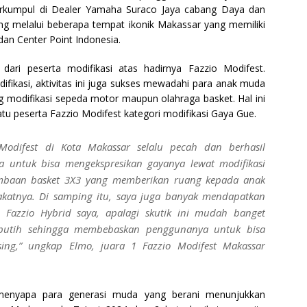
erkumpul di Dealer Yamaha Suraco Jaya cabang Daya dan
ang melalui beberapa tempat ikonik Makassar yang memiliki
an Center Point Indonesia.
 dari peserta modifikasi atas hadirnya Fazzio Modifest.
ifikasi, aktivitas ini juga sukses mewadahi para anak muda
ng modifikasi sepeda motor maupun olahraga basket. Hal ini
atu peserta Fazzio Modifest kategori modifikasi Gaya Gue.
Modifest di Kota Makassar selalu pecah dan berhasil
ntuk bisa mengekspresikan gayanya lewat modifikasi
lombaan basket 3X3 yang memberikan ruang kepada anak
atnya. Di samping itu, saya juga banyak mendapatkan
si Fazzio Hybrid saya, apalagi skutik ini mudah banget
as putih sehingga membebaskan penggunanya untuk bisa
asing,” ungkap Elmo, juara 1 Fazzio Modifest Makassar
 menyapa para generasi muda yang berani menunjukkan