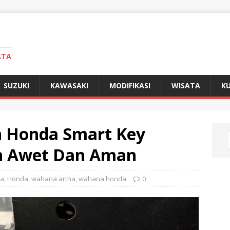
ATA
SUZUKI
KAWASAKI
MODIFIKASI
WISATA
KU
 Honda Smart Key
ih Awet Dan Aman
ra
,
Honda
,
wahana artha
,
wahana honda
0