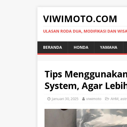
VIWIMOTO.COM
ULASAN RODA DUA, MODIFIKASI DAN WIS
BERANDA
HONDA
YAMAHA
Tips Menggunakan
System, Agar Leb
Januari 30, 2025
viwimoto
AHM
,
ast