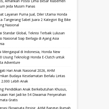
cis, Amankan Posisi Lima Besar Klasemen
lum Jeda Musim Panas
at Layanan Purna Jual, Diler Utama Honda
ta-Tangerang Sabet Juara 2 Kategori Big Bike
ang Nasional
i Standar Global, Teknisi Terbaik Lulusan
si Nasional Siap Berlaga di Ajang Asia
nia
i Mengaspal di Indonesia, Honda New
0 Usung Teknologi Honda E-Clutch untuk
ta Adventure
gati Hari Anak Nasional 2026, AHM
mkan Budaya Keselamatan Berlalu Lintas
 2.000 Lebih Anak
ng Pendidikan Anak Berkebutuhan Khusus,
aian Hari Jadi ke-54 Diwarnai Penyerahan
mata Gratis
lerasi Ekowisata Pesisir, AHM Bangun Rumah