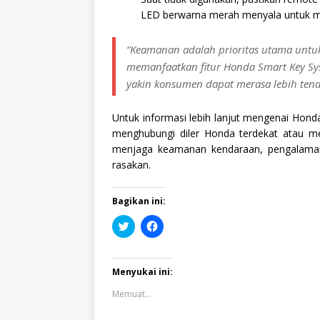
LED berwarna merah menyala untuk men
“Keamanan adalah prioritas utama unt
memanfaatkan fitur Honda Smart Key Sy
yakin konsumen dapat merasa lebih ten
Untuk informasi lebih lanjut mengenai Hond
menghubungi diler Honda terdekat atau m
menjaga keamanan kendaraan, pengalama
rasakan.
Bagikan ini:
K
K
l
l
i
i
k
k
u
u
n
n
Menyukai ini:
t
t
u
u
Memuat...
k
k
b
m
e
e