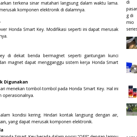
iarkan terkena sinar matahari langsung dalam waktu lama.
 merusak komponen elektronik di dalamnya.
y
er Honda Smart Key. Modifikasi seperti ini dapat merusak
nya.
y di dekat benda bermagnet seperti gantungan kunci
edan magnet dapat mengganggu sistem kerja Honda Smart
ak Digunakan
dari menekan tombol-tombol pada Honda Smart Key. Hal ini
 operasionalnya.
am kondisi kering. Hindari kontak langsung dengan air,
 lain, yang dapat merusak komponen elektronik.
la
e Honda Smart Key berada dalam posisi “OFF” dengan lampu