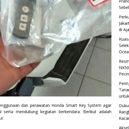
Pran
Sebe
Perku
Jakar
di Aj
Kuasa
Selek
Ocea
Resm
NX50
Pecin
Perin
Tana
untuk
penggunaan dan perawatan Honda Smart Key System agar
Duku
al serta mendukung kegiatan berkendara. Berikut adalah
Rangk
i:
Kaca
Akse