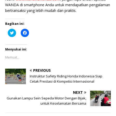
WANDA di smartphone Anda untuk mendapatkan pengalaman
bertransaksi yang lebih mudah dan praktis.
Bagikan ini:
K
K
l
l
i
i
k
k
u
u
n
n
Menyukai ini:
t
t
u
u
Memuat...
k
k
b
m
e
e
r
m
PREVIOUS
b
b
a
a
Instruktur Safety Riding Honda Indonesia Siap
g
g
Cetak Prestasi di Kompetisi Internasional
i
i
p
k
a
a
NEXT
d
n
a
d
Gunakan Lampu Sein Sepeda Motor Dengan Bijak,
T
i
w
F
untuk Keselamatan Bersama
i
a
t
c
t
e