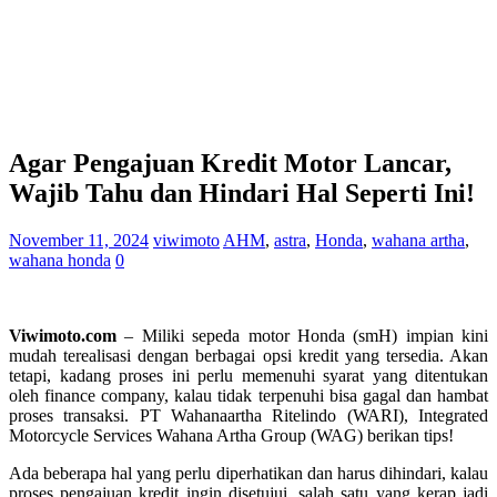
Agar Pengajuan Kredit Motor Lancar,
Wajib Tahu dan Hindari Hal Seperti Ini!
November 11, 2024
viwimoto
AHM
,
astra
,
Honda
,
wahana artha
,
wahana honda
0
Viwimoto.com
– Miliki sepeda motor Honda (smH) impian kini
mudah terealisasi dengan berbagai opsi kredit yang tersedia. Akan
tetapi, kadang proses ini perlu memenuhi syarat yang ditentukan
oleh finance company, kalau tidak terpenuhi bisa gagal dan hambat
proses transaksi. PT Wahanaartha Ritelindo (WARI), Integrated
Motorcycle Services Wahana Artha Group (WAG) berikan tips!
Ada beberapa hal yang perlu diperhatikan dan harus dihindari, kalau
proses pengajuan kredit ingin disetujui, salah satu yang kerap jadi