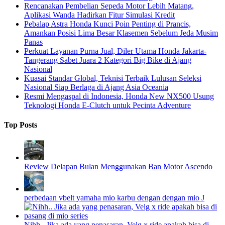
Rencanakan Pembelian Sepeda Motor Lebih Matang,
Aplikasi Wanda Hadirkan Fitur Simulasi Kredit
Pebalap Astra Honda Kunci Poin Penting di Prancis,
Amankan Posisi Lima Besar Klasemen Sebelum Jeda Musim
Panas
Perkuat Layanan Purna Jual, Diler Utama Honda Jakarta-
Tangerang Sabet Juara 2 Kategori Big Bike di Ajang
Nasional
Kuasai Standar Global, Teknisi Terbaik Lulusan Seleksi
Nasional Siap Berlaga di Ajang Asia Oceania
Resmi Mengaspal di Indonesia, Honda New NX500 Usung
Teknologi Honda E-Clutch untuk Pecinta Adventure
Top Posts
Review Delapan Bulan Menggunakan Ban Motor Ascendo
perbedaan vbelt yamaha mio karbu dengan dengan mio J
Nihh.. Jika ada yang penasaran, Velg x ride apakah bisa di