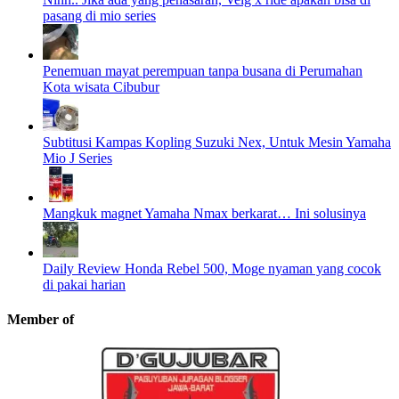
pasang di mio series
Penemuan mayat perempuan tanpa busana di Perumahan
Kota wisata Cibubur
Subtitusi Kampas Kopling Suzuki Nex, Untuk Mesin Yamaha
Mio J Series
Mangkuk magnet Yamaha Nmax berkarat… Ini solusinya
Daily Review Honda Rebel 500, Moge nyaman yang cocok
di pakai harian
Member of