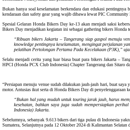
Bukan hanya soal keselamatan berkendara dan edukasi pentingnya ba
kendaraan dan safety gear yang wajib dibawa lewat PIC Community
Spesial Gelaran Honda Bikers Day ke-13 akan menjadi saksi keber
Bikers Day menjadikan kegiatan ini sebagai gathering bikers Honda te
“Ribuan bikers Jakarta – Tangerang siap gaspol menuju ve
knowledge pentingnya keselamatan, mengingat perjalanan yan
pelatihan Pertolongan Pertama Pada Kecelakaan (P3K),” uja
Selalu menjadi cerita yang luar biasa buat para bikers Jakarta –
HPCI (Honda PCX Club Indonesia) Chapter Tangerang dan Sitaro dar
“Persiapan menuju venue sudah dilakukan jauh-jauh hari, buat saya 
motor. Antusias ikut serta di Honda Bikers Day di penyelenggaraan
“Bukan hal yang mudah untuk touring jarak jauh, harus memp
kesehatan, bahkan saya juga sudah mempersiapkan perihal t
Indonesia) Jakarta.
Sebelumnya, sebanyak 9.613 bikers dari tiga pulau di Indonesia y
Sumatera, Selanjutnya pada 12 Oktober 2024 di Kalimantan Selatan d