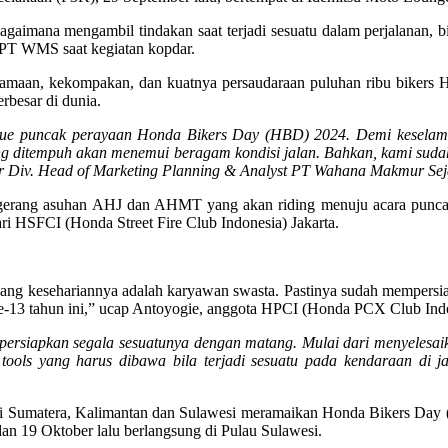
gaimana mengambil tindakan saat terjadi sesuatu dalam perjalanan, b
 PT WMS saat kegiatan kopdar.
samaan, kekompakan, dan kuatnya persaudaraan puluhan ribu bikers H
rbesar di dunia.
nue puncak perayaan Honda Bikers Day (HBD) 2024. Demi keselamat
g ditempuh akan menemui beragam kondisi jalan. Bahkan, kami sudah 
r Div. Head of Marketing Planning & Analyst PT Wahana Makmur Seja
 Tangerang asuhan AHJ dan AHMT yang akan riding menuju acara puncak
i HSFCI (Honda Street Fire Club Indonesia) Jakarta.
yang kesehariannya adalah karyawan swasta. Pastinya sudah mempersia
 ke-13 tahun ini,” ucap Antoyogie, anggota HPCI (Honda PCX Club Ind
ersiapkan segala sesuatunya dengan matang. Mulai dari menyelesai
ools yang harus dibawa bila terjadi sesuatu pada kendaraan di j
akni Sumatera, Kalimantan dan Sulawesi meramaikan Honda Bikers Day
an 19 Oktober lalu berlangsung di Pulau Sulawesi.