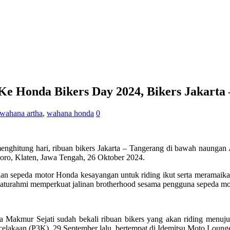
 Honda Bikers Day 2024, Bikers Jakarta 
wahana artha
,
wahana honda
0
ghitung hari, ribuan bikers Jakarta – Tangerang di bawah naungan
ro, Klaten, Jawa Tengah, 26 Oktober 2024.
sik dan sepeda motor Honda kesayangan untuk riding ikut serta meram
aturahmi memperkuat jalinan brotherhood sesama pengguna sepeda mo
Makmur Sejati sudah bekali ribuan bikers yang akan riding menuj
lakaan (P3K), 29 September lalu, bertempat di Idemitsu Moto Lounge,