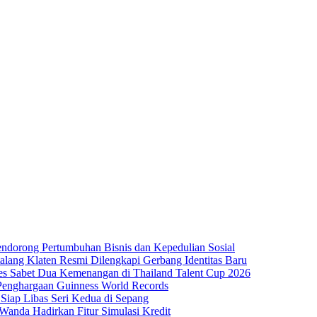
dorong Pertumbuhan Bisnis dan Kepedulian Sosial
lang Klaten Resmi Dilengkapi Gerbang Identitas Baru
es Sabet Dua Kemenangan di Thailand Talent Cup 2026
 Penghargaan Guinness World Records
iap Libas Seri Kedua di Sepang
anda Hadirkan Fitur Simulasi Kredit