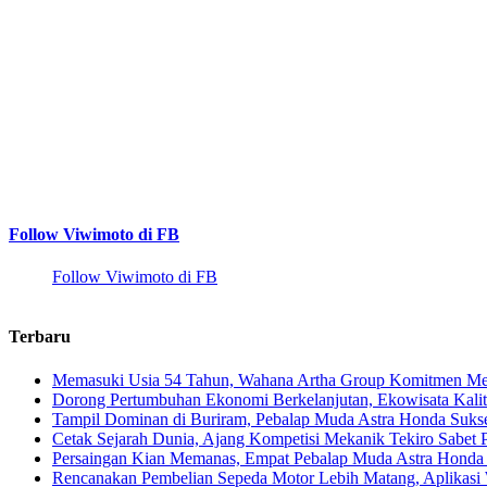
Follow Viwimoto di FB
Follow Viwimoto di FB
Terbaru
Memasuki Usia 54 Tahun, Wahana Artha Group Komitmen Men
Dorong Pertumbuhan Ekonomi Berkelanjutan, Ekowisata Kalita
Tampil Dominan di Buriram, Pebalap Muda Astra Honda Suks
Cetak Sejarah Dunia, Ajang Kompetisi Mekanik Tekiro Sabet
Persaingan Kian Memanas, Empat Pebalap Muda Astra Honda S
Rencanakan Pembelian Sepeda Motor Lebih Matang, Aplikasi W