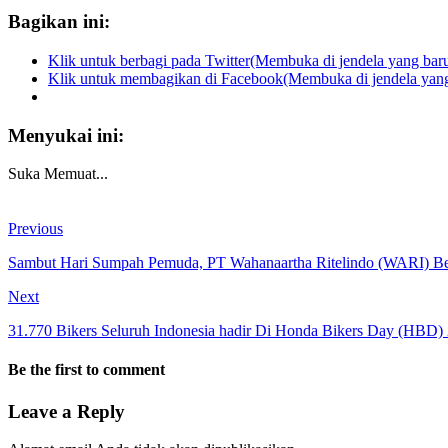
Bagikan ini:
Klik untuk berbagi pada Twitter(Membuka di jendela yang bar
Klik untuk membagikan di Facebook(Membuka di jendela yang
Menyukai ini:
Suka
Memuat...
Previous
Sambut Hari Sumpah Pemuda, PT Wahanaartha Ritelindo (WARI) Be
Next
31.770 Bikers Seluruh Indonesia hadir Di Honda Bikers Day (HBD)
Be the first to comment
Leave a Reply