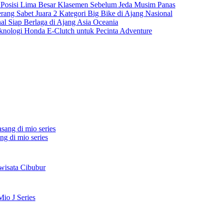
n Posisi Lima Besar Klasemen Sebelum Jeda Musim Panas
rang Sabet Juara 2 Kategori Big Bike di Ajang Nasional
nal Siap Berlaga di Ajang Asia Oceania
ologi Honda E-Clutch untuk Pecinta Adventure
ng di mio series
wisata Cibubur
io J Series