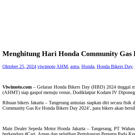
Menghitung Hari Honda Community Gas Ke
Oktober 25, 2024
viwimoto
AHM
,
astra
,
Honda
,
Honda Bikers Day
,
Viwimoto.com
– Gelaran Honda Bikers Day (HBD) 2024 tinggal men
(AHMT) siap gaspol menuju venue, Dodiklatpur Kodam IV Diponego
Ribuan bikers Jakarta – Tangerang antusias siapkan diri secara fi
Community Gas Ke Honda Bikers Day 2024’, para bikers akan bersil
Main Dealer Sepeda Motor Honda Jakarta – Tangerang, PT Wahana 
berkendara #Cari_Aman dan pelatihan Pertolongan Pertama Pada Kece