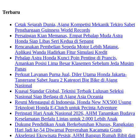
Terbaru
Cetak Sejarah Dunia, Ajang Kompetisi Mekanik Tekiro Sabet
Penghargaan Guinness World Records
Persaingan Kian Memanas, Empat Pebalap Muda Astra
Honda Siap Libas Seri Kedua di Sepang
Rencanakan Pembelian Sepeda Motor Lebih Matang,
Aplikasi Wanda Hadirkan Fitur Simulasi Kredit
Pebalap Astra Honda Kunci Poin Penting di Prancis,
Amankan Posisi Lima Besar Klasemen Sebelum Jeda Musim
Panas
Perkuat Layanan Purna Jual, Diler Utama Honda Jakarta-
Tangerang Sabet Juara 2 Kategori Big Bike di Ajang
Nasional
Kuasai Standar Global, Teknisi Terbaik Lulusan Seleksi
Nasional Siap Berlaga di Ajang Asia Oceania
Resmi Mengaspal di Indonesia, Honda New NX500 Usung
Teknologi Honda E-Clutch untuk Pecinta Adventure
Peringati Hari Anak Nasional 2026, AHM Tanamkan Budaya
Keselamatan Berlalu Lintas untuk 2.000 Lebih Anak
Dukung Pendidikan Anak Berkebutuhan Khusus, Rangkaian
Hari Jadi ke-54 Diwarnai Penyerahan Kacamata Gratis
Akselerasi Ekowisata Pesisir, AHM Bangun Rumah Bibit dan