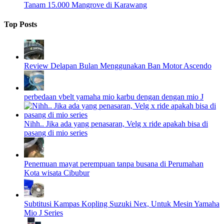
Tanam 15.000 Mangrove di Karawang
Top Posts
Review Delapan Bulan Menggunakan Ban Motor Ascendo
perbedaan vbelt yamaha mio karbu dengan dengan mio J
Nihh.. Jika ada yang penasaran, Velg x ride apakah bisa di
pasang di mio series
Penemuan mayat perempuan tanpa busana di Perumahan
Kota wisata Cibubur
Subtitusi Kampas Kopling Suzuki Nex, Untuk Mesin Yamaha
Mio J Series