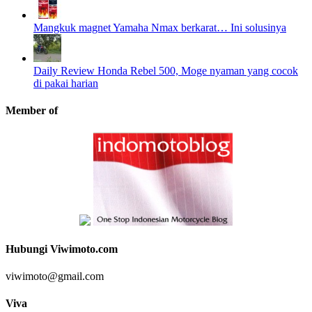
Mangkuk magnet Yamaha Nmax berkarat… Ini solusinya
Daily Review Honda Rebel 500, Moge nyaman yang cocok
di pakai harian
Member of
Hubungi Viwimoto.com
viwimoto@gmail.com
Viva