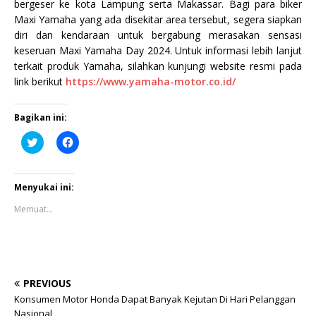
bergeser ke kota Lampung serta Makassar. Bagi para biker
Maxi Yamaha yang ada disekitar area tersebut, segera siapkan
diri dan kendaraan untuk bergabung merasakan sensasi
keseruan Maxi Yamaha Day 2024. Untuk informasi lebih lanjut
terkait produk Yamaha, silahkan kunjungi website resmi pada
link berikut
https://www.yamaha-motor.co.id/
Bagikan ini:
K
K
l
l
i
i
k
k
u
u
n
n
Menyukai ini:
t
t
u
u
Memuat...
k
k
b
m
e
e
r
m
b
b
a
a
g
g
i
i
PREVIOUS
p
k
a
a
Konsumen Motor Honda Dapat Banyak Kejutan Di Hari Pelanggan
d
n
Nasional
a
d