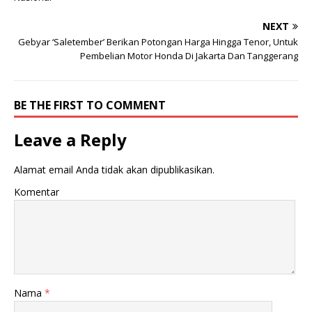
T
i
w
F
i
a
NEXT
t
c
Gebyar ‘Saletember’ Berikan Potongan Harga Hingga Tenor, Untuk
t
e
e
b
Pembelian Motor Honda Di Jakarta Dan Tanggerang
r
o
(
o
M
k
e
(
m
M
BE THE FIRST TO COMMENT
b
e
u
m
k
b
Leave a Reply
a
u
d
k
i
a
j
d
Alamat email Anda tidak akan dipublikasikan.
e
i
n
j
d
e
Komentar
e
n
l
d
a
e
y
l
a
a
n
y
g
a
b
n
a
g
r
b
u
a
Nama
*
)
r
u