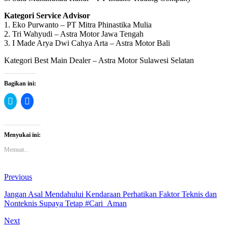
Kategori Service Advisor
1. Eko Purwanto – PT Mitra Phinastika Mulia
2. Tri Wahyudi – Astra Motor Jawa Tengah
3. I Made Arya Dwi Cahya Arta – Astra Motor Bali
Kategori Best Main Dealer – Astra Motor Sulawesi Selatan
Bagikan ini:
Klik
Klik
untuk
untuk
berbagi
membagikan
pada
di
Twitter(Membuka
Facebook(Membuka
di
di
Menyukai ini:
jendela
jendela
yang
yang
Memuat...
baru)
baru)
Previous
Jangan Asal Mendahului Kendaraan Perhatikan Faktor Teknis dan
Nonteknis Supaya Tetap #Cari_Aman
Next