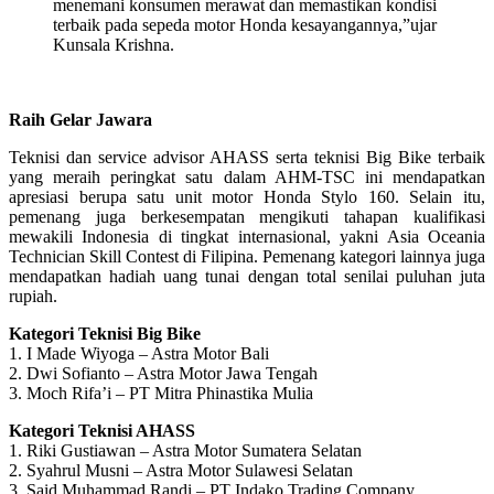
menemani konsumen merawat dan memastikan kondisi
terbaik pada sepeda motor Honda kesayangannya,”ujar
Kunsala Krishna.
Raih Gelar Jawara
Teknisi dan service advisor AHASS serta teknisi Big Bike terbaik
yang meraih peringkat satu dalam AHM-TSC ini mendapatkan
apresiasi berupa satu unit motor Honda Stylo 160. Selain itu,
pemenang juga berkesempatan mengikuti tahapan kualifikasi
mewakili Indonesia di tingkat internasional, yakni Asia Oceania
Technician Skill Contest di Filipina. Pemenang kategori lainnya juga
mendapatkan hadiah uang tunai dengan total senilai puluhan juta
rupiah.
Kategori Teknisi Big Bike
1. I Made Wiyoga – Astra Motor Bali
2. Dwi Sofianto – Astra Motor Jawa Tengah
3. Moch Rifa’i – PT Mitra Phinastika Mulia
Kategori Teknisi AHASS
1. Riki Gustiawan – Astra Motor Sumatera Selatan
2. Syahrul Musni – Astra Motor Sulawesi Selatan
3. Said Muhammad Randi – PT Indako Trading Company