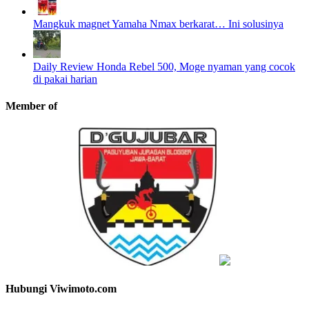
Mangkuk magnet Yamaha Nmax berkarat… Ini solusinya
Daily Review Honda Rebel 500, Moge nyaman yang cocok
di pakai harian
Member of
Hubungi Viwimoto.com