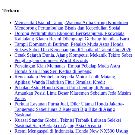
Terbaru
Memasuki Usia 54 Tahun, Wahana Artha Group Komitmen
Mendorong Pertumbuhan Bisnis dan Kepedulian Sosial
Dorong Pertumbuhan Ekonomi Berkelanjutan, Ekowisata
Kalitalang Klaten Resmi Dilengkapi Gerbang Identitas Baru
Tampil Dominan di Buriram, Pebalap Muda Astra Honda
Sukses Sabet Dua Kemenangan di Thailand Talent Cup 2026
Cetak Sejarah Dunia, Ajang Kompetisi Mekanik Tekiro Sabet
Penghargaan Guinness World Records
Persaingan Kian Memanas, Empat Pebalap Muda Astra
Honda Siap Libas Seri Kedua di Sepang
Rencanakan Pembelian Sepeda Motor Lebih Matang,
Aplikasi Wanda Hadirkan Fitur Simulasi Kredit
Pebalap Astra Honda Kunci Poin Penting di Prancis,
Amankan Posisi Lima Besar Klasemen Sebelum Jeda Musim
Panas
Perkuat Layanan Purna Jual, Diler Utama Honda Jakarta-
Tangerang Sabet Juara 2 Kategori Big Bike di Ajang
Nasional
Kuasai Standar Global, Teknisi Terbaik Lulusan Seleksi
Nasional Siap Berlaga di Ajang Asia Oceania
Resmi Mengaspal di Indonesia, Honda New NX500 Usung