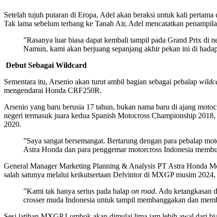
Setelah tujuh putaran di Eropa, Adel akan beraksi untuk kali pertama
Tak lama sebelum terbang ke Tanah Air, Adel mencatatkan penampilan
”Rasanya luar biasa dapat kembali tampil pada Grand Prix di n
Namun, kami akan berjuang sepanjang akhir pekan ini di hadap
Debut Sebagai Wildcard
Sementara itu, Arsenio akan turut ambil bagian sebagai pebalap
wildc
mengendarai Honda CRF250R.
Arsenio yang baru berusia 17 tahun, bukan nama baru di ajang motoc
negeri termasuk juara kedua Spanish Motocross Championship 2018,
2020.
”Saya sangat bersemangat. Bertarung dengan para pebalap motor
Astra Honda dan para penggemar motorcross Indonesia membua
General Manager Marketing Planning & Analysis PT Astra Honda Mot
salah satunya melalui keikutsertaan Delvintor di MXGP musim 2024, 
”Kami tak hanya serius pada balap
on road
. Adu ketangkasan d
crosser muda Indonesia untuk tampil membanggakan dan memb
Sesi latihan MXGP Lombok akan dimulai lima jam lebih awal dari bi