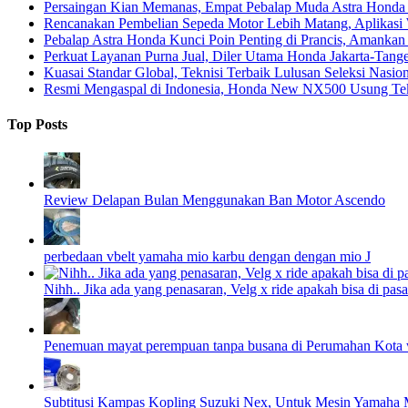
Persaingan Kian Memanas, Empat Pebalap Muda Astra Honda S
Rencanakan Pembelian Sepeda Motor Lebih Matang, Aplikasi W
Pebalap Astra Honda Kunci Poin Penting di Prancis, Amanka
Perkuat Layanan Purna Jual, Diler Utama Honda Jakarta-Tange
Kuasai Standar Global, Teknisi Terbaik Lulusan Seleksi Nasio
Resmi Mengaspal di Indonesia, Honda New NX500 Usung Tekn
Top Posts
Review Delapan Bulan Menggunakan Ban Motor Ascendo
perbedaan vbelt yamaha mio karbu dengan dengan mio J
Nihh.. Jika ada yang penasaran, Velg x ride apakah bisa di pasa
Penemuan mayat perempuan tanpa busana di Perumahan Kota 
Subtitusi Kampas Kopling Suzuki Nex, Untuk Mesin Yamaha M