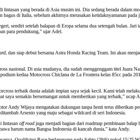
 di lintasan yang berada di Asia musim ini. Dia sedang berada dalam m
 bagus di Italia, sebelum akhirnya merasakan ketidaknyamanan pada j
egeri, sendiri setelah balapan di Eropa selama dua setengah bulan. Ja
an para pendukung,” ujar Adel.
ard
, dan siap debut bersama Astra Honda Racing Team. Ini akan menja
ross nasional. Di usia mudanya, dia sudah menggenggam titel Juara N
 podium kedua Motocross Chiclana de La Frontera kelas 85cc pada 20
cross terbaik dunia adalah impian saya sejak kecil. Kami telah melaku
t saya semakin bersemangat untuk memberikan yang terbaik,” ucap A
or Andy Wijaya mengatakan dukungan tanpa henti terus diberikan per
ditambah Arsenio yang maju sebagai wildcard di seri Indonesia.
i lintasan
off road
juga menjadi bagian dari roadmap pembinaan balap 
awa harum nama Bangsa Indonesia di kancah dunia,” kata Andy.
asanya. Qualifying Race berlangsung pada Sabtu (29/6) pukul 15:25 W