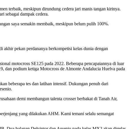
omen terbaik, meskipun dirundung cedera jari manis tangan kirinya.
ari sebagai dampak cedera.
ri tangan saya semakin membaik, meskipun belum pulih 100%.
di akhir pekan perdananya berkompetisi kelas dunia dengan
asional motocross SE125 pada 2022. Beberapa pencapaiannya di luar
19, dan podium ketiga Motocross de Almonte Andalucia Huelva pada
kan beberapa tes dan latihan intensif. Dukungan penuh dari
rsenio.
usahaan demi membangun talenta crosser berbakat di Tanah Air,
berjenjang yang dilakukan AHM. Kami temani selalu semangat
IB. Dua balapan Delvintor dan Arsenio pada kelas MX2 akan digelar