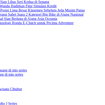
iap Libas Seri Kedua di Sepang
anda Hadirkan Fitur Simulasi Kredit
n Posisi Lima Besar Klasemen Sebelum Jeda Musim Panas
rang Sabet Juara 2 Kategori Big Bike di Ajang Nasional
nal Siap Berlaga di Ajang Asia Oceania
ologi Honda E-Clutch untuk Pecinta Adventure
ng di mio series
wisata Cibubur
io J Series