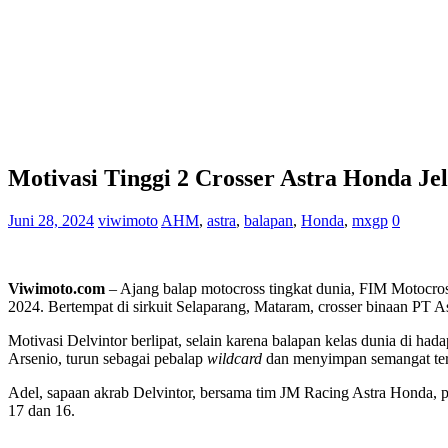
Motivasi Tinggi 2 Crosser Astra Honda J
Juni 28, 2024
viwimoto
AHM
,
astra
,
balapan
,
Honda
,
mxgp
0
Viwimoto.com
– Ajang balap motocross tingkat dunia, FIM Motocro
2024. Bertempat di sirkuit Selaparang, Mataram, crosser binaan PT A
Motivasi Delvintor berlipat, selain karena balapan kelas dunia di ha
Arsenio, turun sebagai pebalap
wildcard
dan menyimpan semangat ters
Adel, sapaan akrab Delvintor, bersama tim JM Racing Astra Honda, pu
17 dan 16.