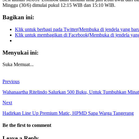
Minggu (30/6) dimulai pukul 12:15 WIB dan 15:10 WIB.
Bagikan ini:
Klik untuk berbagi pada Twitter(Membuka di jendela yang bar
Klik untuk membagikan di Facebook(Membuka di jendela yang
Menyukai ini:
Suka
Memuat...
Previous
Wahanaartha Ritelindo Salurkan 500 Buku, Untuk Tumbuhkan Minat
Next
Hadirkan Line Up Premium Matic, HPMD Sapa Warga Tangerang
Be the first to comment
Leave a Reply