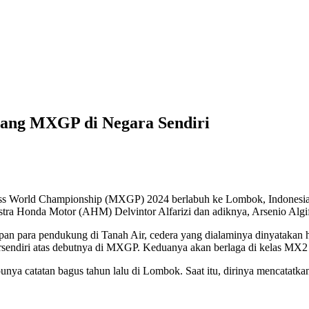
elang MXGP di Negara Sendiri
ss World Championship (MXGP) 2024 berlabuh ke Lombok, Indonesia de
stra Honda Motor (AHM) Delvintor Alfarizi dan adiknya, Arsenio Algif
dapan para pendukung di Tanah Air, cedera yang dialaminya dinyatakan 
endiri atas debutnya di MXGP. Keduanya akan berlaga di kelas MX2 be
nya catatan bagus tahun lalu di Lombok. Saat itu, dirinya mencatatkan