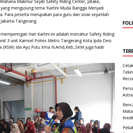
di Wahana Makmur Sejati Safety Riding Center, Jatake,
a yang mengusung tema ‘Kartini Muda Bangga Menjadi
ita. Para peserta merupakan para guru dan siswi sejumlah
Jakarta-Tangerang.
FOL
mperingati Hari Kartini ini adalah instruktur Safety Riding
it 3 unit Kamsel Polres Metro Tangerang Kota Ipda Desi
a (RSW) Ida Ayu Putu Irma N.Amd,Keb.,SKM juga hadir
TER
Cetak
Teki
Reco
Pers
Astra
Renc
Matan
Kredi
Pebal