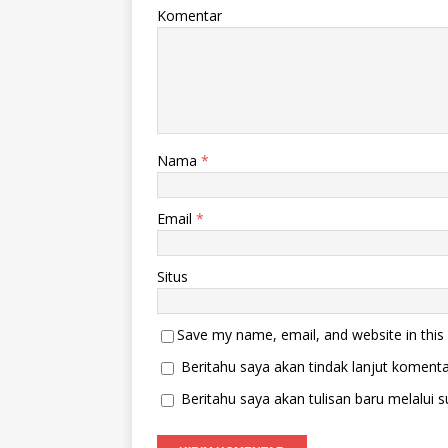
d
k
Komentar
i
a
j
d
e
i
n
j
d
e
e
n
l
d
a
e
y
l
a
a
n
y
Nama
*
g
a
b
n
a
g
r
b
Email
u
*
a
)
r
u
)
Situs
Save my name, email, and website in this
Beritahu saya akan tindak lanjut komentar
Beritahu saya akan tulisan baru melalui su