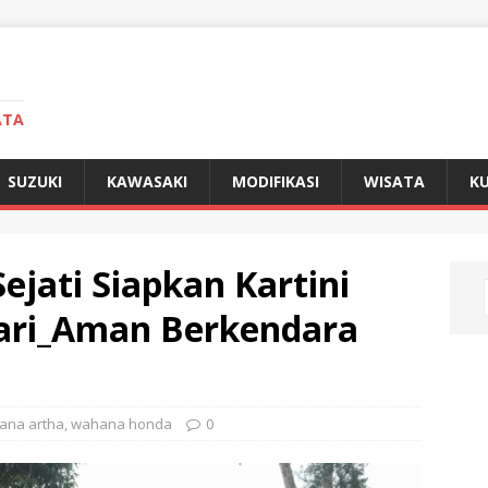
ATA
SUZUKI
KAWASAKI
MODIFIKASI
WISATA
KU
ati Siapkan Kartini
ari_Aman Berkendara
ana artha
,
wahana honda
0