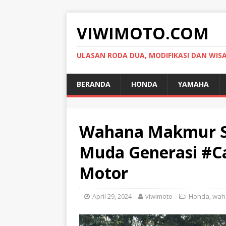
VIWIMOTO.COM
ULASAN RODA DUA, MODIFIKASI DAN WIS
BERANDA
HONDA
YAMAHA
Wahana Makmur Sej
Muda Generasi #C
Motor
April 29, 2024
viwimoto
Honda
,
wah