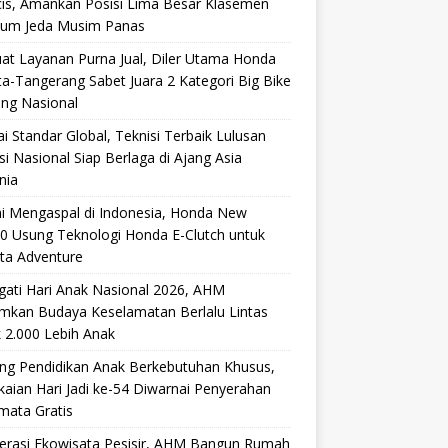
cis, Amankan Posisi Lima Besar Klasemen
lum Jeda Musim Panas
at Layanan Purna Jual, Diler Utama Honda
ta-Tangerang Sabet Juara 2 Kategori Big Bike
ang Nasional
i Standar Global, Teknisi Terbaik Lulusan
si Nasional Siap Berlaga di Ajang Asia
nia
i Mengaspal di Indonesia, Honda New
0 Usung Teknologi Honda E-Clutch untuk
ta Adventure
gati Hari Anak Nasional 2026, AHM
mkan Budaya Keselamatan Berlalu Lintas
 2.000 Lebih Anak
ng Pendidikan Anak Berkebutuhan Khusus,
aian Hari Jadi ke-54 Diwarnai Penyerahan
mata Gratis
lerasi Ekowisata Pesisir, AHM Bangun Rumah