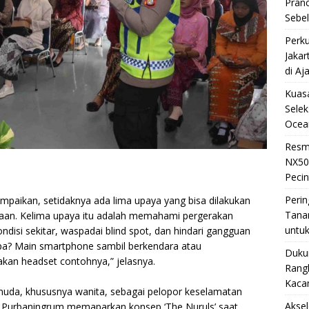
Pran
Sebe
Perku
Jakar
di Aj
Kuasa
Selek
Ocea
Resm
NX50
Pecin
Perin
paikan, setidaknya ada lima upaya yang bisa dilakukan
Tana
aan. Kelima upaya itu adalah memahami pergerakan
untuk
disi sekitar, waspadai blind spot, dan hindari gangguan
pa? Main smartphone sambil berkendara atau
Duku
kan headset contohnya,” jelasnya.
Rangk
Kaca
muda, khususnya wanita, sebagai pelopor keselamatan
Akse
y Purbaningrum memaparkan konsep ‘The Nuruls’ saat