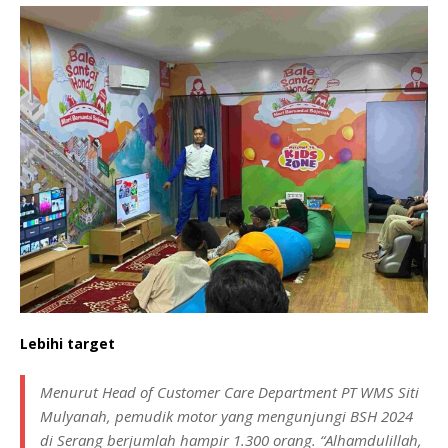
Lebihi target
Menurut Head of Customer Care Department PT WMS Siti
Mulyanah, pemudik motor yang mengunjungi BSH 2024
di Serang berjumlah hampir 1.300 orang. “
Alhamdulillah
,