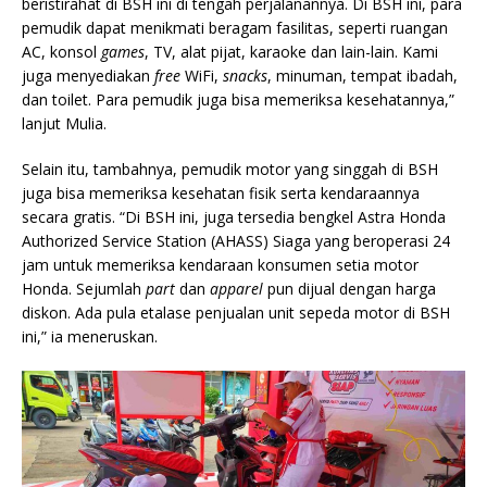
beristirahat di BSH ini di tengah perjalanannya. Di BSH ini, para
pemudik dapat menikmati beragam fasilitas, seperti ruangan
AC, konsol
games
, TV, alat pijat, karaoke dan lain-lain. Kami
juga menyediakan
free
WiFi,
snacks
, minuman, tempat ibadah,
dan toilet. Para pemudik juga bisa memeriksa kesehatannya,”
lanjut Mulia.
Selain itu, tambahnya, pemudik motor yang singgah di BSH
juga bisa memeriksa kesehatan fisik serta kendaraannya
secara gratis. “Di BSH ini, juga tersedia bengkel Astra Honda
Authorized Service Station (AHASS) Siaga yang beroperasi 24
jam untuk memeriksa kendaraan konsumen setia motor
Honda. Sejumlah
part
dan
apparel
pun dijual dengan harga
diskon. Ada pula etalase penjualan unit sepeda motor di BSH
ini,” ia meneruskan.