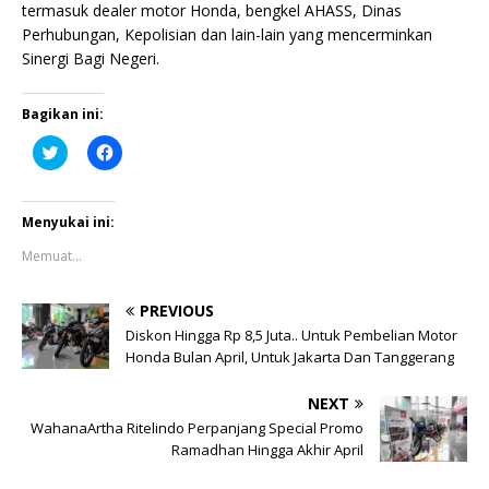
termasuk dealer motor Honda, bengkel AHASS, Dinas
Perhubungan, Kepolisian dan lain-lain yang mencerminkan
Sinergi Bagi Negeri.
Bagikan ini:
K
K
l
l
i
i
k
k
u
u
n
n
Menyukai ini:
t
t
u
u
Memuat...
k
k
b
m
e
e
r
m
PREVIOUS
b
b
a
a
Diskon Hingga Rp 8,5 Juta.. Untuk Pembelian Motor
g
g
Honda Bulan April, Untuk Jakarta Dan Tanggerang
i
i
p
k
a
a
NEXT
d
n
a
d
WahanaArtha Ritelindo Perpanjang Special Promo
T
i
w
F
Ramadhan Hingga Akhir April
i
a
t
c