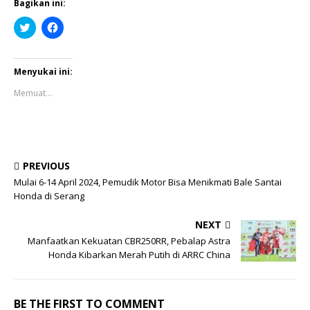
Bagikan ini:
K
K
l
l
i
i
k
k
u
u
n
n
Menyukai ini:
t
t
u
u
Memuat...
k
k
b
m
e
e
r
m
b
b
a
a
g
g
i
i
PREVIOUS
p
k
a
a
Mulai 6-14 April 2024, Pemudik Motor Bisa Menikmati Bale Santai
d
n
Honda di Serang
a
d
T
i
w
F
i
a
NEXT
t
c
Manfaatkan Kekuatan CBR250RR, Pebalap Astra
t
e
e
b
Honda Kibarkan Merah Putih di ARRC China
r
o
(
o
M
k
e
(
m
M
BE THE FIRST TO COMMENT
b
e