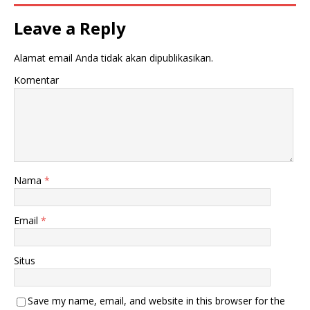
u
m
k
b
a
u
Leave a Reply
d
k
i
a
j
d
Alamat email Anda tidak akan dipublikasikan.
e
i
n
j
d
e
Komentar
e
n
l
d
a
e
y
l
a
a
n
y
g
a
b
n
a
g
r
b
u
a
Nama
*
)
r
u
)
Email
*
Situs
Save my name, email, and website in this browser for the