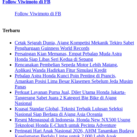
Follow Viwimoto di FB
Follow Viwimoto di FB
Terbaru
Cetak Sejarah Dunia, Ajang Kompetisi Mekanik Tekiro Sabet
Penghargaan Guinness World Records
Persaingan Kian Memanas, Empat Pebalap Muda Astra
Honda Siap Libas Seri Kedua di Sepang
Rencanakan Pembelian Sepeda Motor Lebih Matang,
Aplikasi Wanda Hadirkan Fitur Simulasi Kredit
Pebalap Astra Honda Kunci Poin Penting di Prancis,
Amankan Posisi Lima Besar Klasemen Sebelum Jeda Musim
Panas
Perkuat Layanan Purna Jual, Diler Utama Honda Jakarta-
Tangerang Sabet Juara 2 Kategori Big Bike di Ajang
Nasional
Kuasai Standar Global, Teknisi Terbaik Lulusan Seleksi
Nasional Siap Berlaga di Ajang Asia Oceania
Resmi Mengaspal di Indonesia, Honda New NX500 Usung
Teknologi Honda E-Clutch untuk Pecinta Adventure
Peringati Hari Anak Nasional 2026, AHM Tanamkan Budaya
Keselamatan Berlalu Lintas untuk 2.000 Lebih Anak