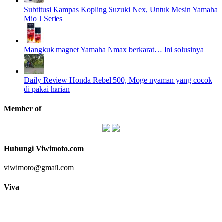
Subtitusi Kampas Kopling Suzuki Nex, Untuk Mesin Yamaha
Mio J Series
Mangkuk magnet Yamaha Nmax berkarat… Ini solusinya
Daily Review Honda Rebel 500, Moge nyaman yang cocok
di pakai harian
Member of
Hubungi Viwimoto.com
viwimoto@gmail.com
Viva