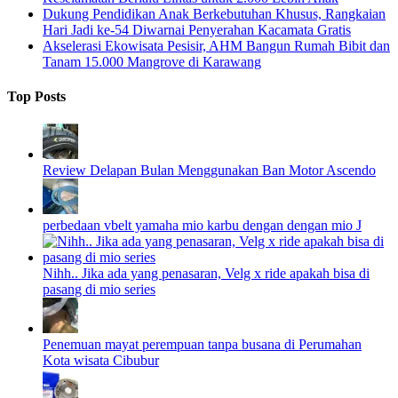
Dukung Pendidikan Anak Berkebutuhan Khusus, Rangkaian
Hari Jadi ke-54 Diwarnai Penyerahan Kacamata Gratis
Akselerasi Ekowisata Pesisir, AHM Bangun Rumah Bibit dan
Tanam 15.000 Mangrove di Karawang
Top Posts
Review Delapan Bulan Menggunakan Ban Motor Ascendo
perbedaan vbelt yamaha mio karbu dengan dengan mio J
Nihh.. Jika ada yang penasaran, Velg x ride apakah bisa di
pasang di mio series
Penemuan mayat perempuan tanpa busana di Perumahan
Kota wisata Cibubur