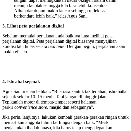
tangan, dapat meningkatkan kadar oksigen dalam darah
menuju ke otak sehingga kita bisa lebih konsentrasi.
Aliran darah pun makin lancar sehingga reflek saat
berkendara lebih baik,” jelas Agus Sani.
3. Lihat peta perjalanan digital
Sebelum memulai perjalanan, ada baiknya juga melihat peta
perjalanan digital. Peta perjalanan digital biasanya menyajikan
kondisi lalu lintas secara
real time
. Dengan begitu, perjalanan akan
makin efisien.
4. Istirahat sejenak
Agus Sani menambahkan, “Bila rasa kantuk tak tertahan, istirahatlah
sejenak sekitar 10–15 menit. Tapi jangan di pinggir jalan.
Tepikanlah motor di tempat-tempat seperti halaman
parkir
convenience store
, masjid dan sebagainya”.
Jika perlu, lanjutnya, lakukan kembali gerakan-gerakan ringan untuk
memastikan anggota tubuh berfungsi dengan baik. “Meski
menjalankan ibadah puasa, kita harus tetap mengedepankan