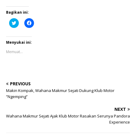
Bagikan ini:
K
K
l
l
i
i
k
k
u
u
n
n
Menyukai ini:
t
t
u
u
Memuat...
k
k
b
m
e
e
r
m
b
b
a
a
g
g
i
i
PREVIOUS
p
k
a
a
Makin Kompak, Wahana Makmur Sejati Dukung Klub Motor
d
n
“Ngemping”
a
d
T
i
w
F
i
a
NEXT
t
c
Wahana Makmur Sejati Ajak Klub Motor Rasakan Serunya Pandora
t
e
e
b
Experience
r
o
(
o
M
k