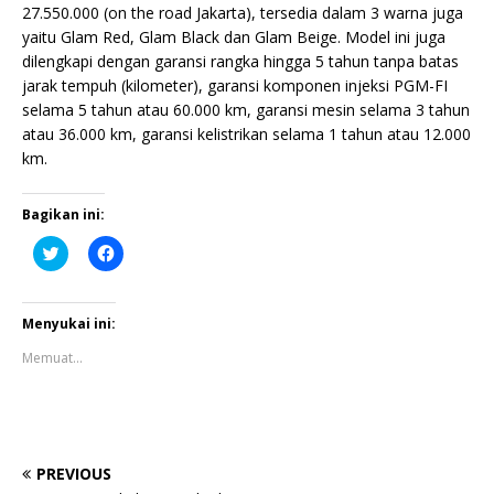
27.550.000 (on the road Jakarta), tersedia dalam 3 warna juga
yaitu Glam Red, Glam Black dan Glam Beige. Model ini juga
dilengkapi dengan garansi rangka hingga 5 tahun tanpa batas
jarak tempuh (kilometer), garansi komponen injeksi PGM-FI
selama 5 tahun atau 60.000 km, garansi mesin selama 3 tahun
atau 36.000 km, garansi kelistrikan selama 1 tahun atau 12.000
km.
Bagikan ini:
K
K
l
l
i
i
k
k
u
u
n
n
Menyukai ini:
t
t
u
u
Memuat...
k
k
b
m
e
e
r
m
b
b
a
a
g
g
i
i
PREVIOUS
p
k