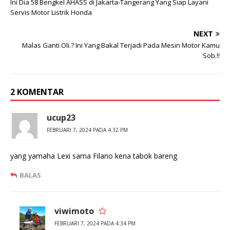
a
a
Ini Dia 58 Bengkel AHASS di Jakarta-Tangerang Yang Siap Layani
d
n
Servis Motor Listrik Honda
a
d
T
i
w
F
i
a
NEXT
t
c
Malas Ganti Oli.? Ini Yang Bakal Terjadi Pada Mesin Motor Kamu
t
e
e
b
Sob.!!
r
o
(
o
M
k
e
(
m
M
2 KOMENTAR
b
e
u
m
k
b
a
u
ucup23
d
k
i
a
FEBRUARI 7, 2024 PADA 4:32 PM
j
d
e
i
n
j
d
e
yang yamaha Lexi sama Filano kena tabok bareng
e
n
l
d
a
e
BALAS
y
l
a
a
n
y
g
a
b
n
viwimoto
a
g
r
b
FEBRUARI 7, 2024 PADA 4:34 PM
u
a