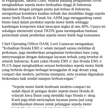
di Pegangsaan, Jakarta Utara. Sejarah panjang pengalaman AHM
menghadirkan sepeda motor berkualitas tinggi di Indonesia
dipadukan dengan jaringan purna jual terluas di Indonesia,
memperkuat komitmen kualitas terbaik dan durabilitas tinggi sepeda
motor listrik Honda di Tanah Air. AHM juga menggandeng rantai
bisnis lokal dalam produksi sepeda motor listrik sehingga
kandungan komponen lokal mencapai angka di atas 40%. Upaya ini
sekaligus memenuhi syarat TKDN guna mendapatkan bantuan
pemerintah untuk pembelian sepeda motor listrik bagi konsumen.
Chief Operating Officer DAM, Lerri Gunawan mengatakan,
“Kehadiran Honda EM1 e: selain menjadi sarana mobilitas di
perkotaan, juga memberikan pengalaman berkendara baru yang
menyenangkan dengan dukungan layanan terbaik yang tersebar di
seluruh Indonesia. Kami yakin Honda EM1 e: dan Honda EM1 e:
PLUS dapat menghadirkan sensasi berkendara sepeda motor listrik
yang berbeda dengan berbagai keunggulan di segi desain yang
compact dan modern, performa mumpuni, serta nyaman digunakan
berkendara baik sendiri maupun berboncengan.”
“Sepeda motor listrik berdesain modern-compact ini
sudah dijual di jaringan dealer sepeda motor Honda di
wilayah Jawa Barat yang memiliki logo Honda e: shop.
Kami juga telah menyiapkan layanan purna jual yang
didedikasikan khusus untuk pelanggan sepeda motor