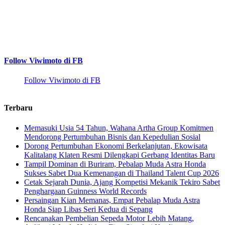
Follow Viwimoto di FB
Follow Viwimoto di FB
Terbaru
Memasuki Usia 54 Tahun, Wahana Artha Group Komitmen
Mendorong Pertumbuhan Bisnis dan Kepedulian Sosial
Dorong Pertumbuhan Ekonomi Berkelanjutan, Ekowisata
Kalitalang Klaten Resmi Dilengkapi Gerbang Identitas Baru
Tampil Dominan di Buriram, Pebalap Muda Astra Honda
Sukses Sabet Dua Kemenangan di Thailand Talent Cup 2026
Cetak Sejarah Dunia, Ajang Kompetisi Mekanik Tekiro Sabet
Penghargaan Guinness World Records
Persaingan Kian Memanas, Empat Pebalap Muda Astra
Honda Siap Libas Seri Kedua di Sepang
Rencanakan Pembelian Sepeda Motor Lebih Matang,