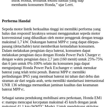
listrik Honda, termasuk teknisi handal yang siap
membantu konsumen Honda,” ujar Lerri.
Performa Handal
Sepeda motor listrik berkualitas tinggi ini memiliki performa yang
halus dan responsif layaknya sensasi menggunakan sepeda motor
konvensional yang dihasilkan oleh motor penggerak dengan tenaga
maksimal 1,7 kW. Dukungan baterai MPP e: yang dapat dilepas-
pasang (detachable) turut memberikan kemudahan konsumen.
Dalam melakukan pengisian daya baterai, konsumen dapat
melakukan pengisian daya dengan Honda Power Pack Charger e:
dengan waktu pengisian daya 2,7 jam (160 menit) untuk 25%-75%
dan 6 jam untuk 0%-100% selain itu konsumen juga dapat
mengunjungi Honda Power Pack Exchanger e: untuk menukar
baterai yang telah terisi penuh. Baterai MPP e: memiliki
perlindungan IP65 yang membuat baterai ini tahan dari debu dan
siraman air dari segala arah, serta memiliki standarisasi internasional
UNR 136 sehingga memastikan jaminan kualitas dan keamanan
baterai MPP e:.
Sebagai sarana pendukung mobilisasi area perkotaan, Honda EM1
e: mampu mencapai kecepatan maksimal 45 km/h dengan jarak
maksimal 41,1 km (WMTC Mode). Untuk mendukung aktivitas