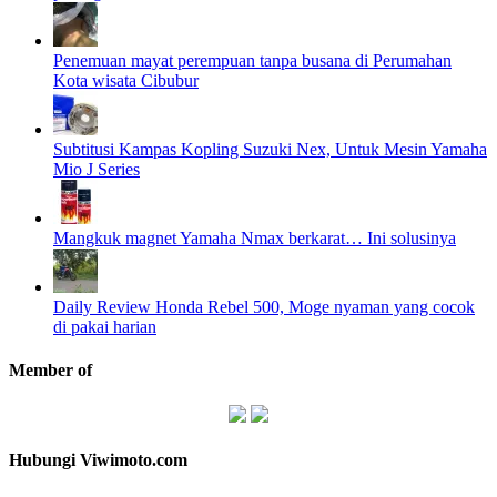
Penemuan mayat perempuan tanpa busana di Perumahan
Kota wisata Cibubur
Subtitusi Kampas Kopling Suzuki Nex, Untuk Mesin Yamaha
Mio J Series
Mangkuk magnet Yamaha Nmax berkarat… Ini solusinya
Daily Review Honda Rebel 500, Moge nyaman yang cocok
di pakai harian
Member of
Hubungi Viwimoto.com