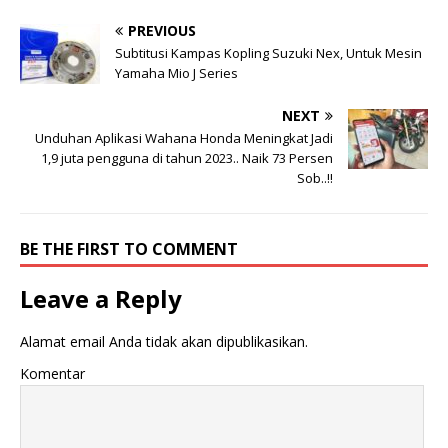
b
m
e
e
r
m
PREVIOUS
b
b
a
a
Subtitusi Kampas Kopling Suzuki Nex, Untuk Mesin
g
g
Yamaha Mio J Series
i
i
p
k
a
a
NEXT
d
n
a
d
Unduhan Aplikasi Wahana Honda Meningkat Jadi
T
i
w
F
1,9 juta pengguna di tahun 2023.. Naik 73 Persen
i
a
Sob..!!
t
c
t
e
e
b
r
o
(
o
BE THE FIRST TO COMMENT
M
k
e
(
m
M
b
e
Leave a Reply
u
m
k
b
a
u
d
k
Alamat email Anda tidak akan dipublikasikan.
i
a
j
d
Komentar
e
i
n
j
d
e
e
n
l
d
a
e