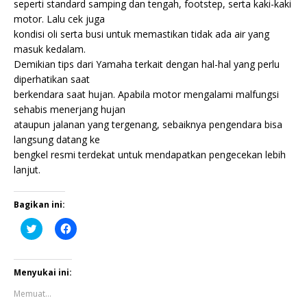
seperti standard samping dan tengah, footstep, serta kaki-kaki
motor. Lalu cek juga
kondisi oli serta busi untuk memastikan tidak ada air yang
masuk kedalam.
Demikian tips dari Yamaha terkait dengan hal-hal yang perlu
diperhatikan saat
berkendara saat hujan. Apabila motor mengalami malfungsi
sehabis menerjang hujan
ataupun jalanan yang tergenang, sebaiknya pengendara bisa
langsung datang ke
bengkel resmi terdekat untuk mendapatkan pengecekan lebih
lanjut.
Bagikan ini:
K
K
l
l
i
i
k
k
u
u
n
n
Menyukai ini:
t
t
u
u
Memuat...
k
k