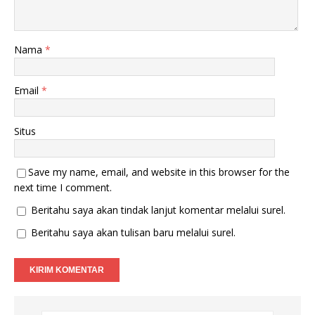
y
l
a
a
n
y
g
a
b
n
Nama
*
a
g
r
b
u
a
)
r
u
Email
*
)
Situs
Save my name, email, and website in this browser for the
next time I comment.
Beritahu saya akan tindak lanjut komentar melalui surel.
Beritahu saya akan tulisan baru melalui surel.