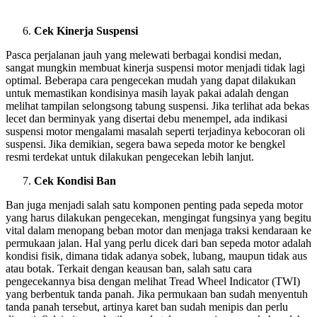
Cek Kinerja Suspensi
Pasca perjalanan jauh yang melewati berbagai kondisi medan,
sangat mungkin membuat kinerja suspensi motor menjadi tidak lagi
optimal. Beberapa cara pengecekan mudah yang dapat dilakukan
untuk memastikan kondisinya masih layak pakai adalah dengan
melihat tampilan selongsong tabung suspensi. Jika terlihat ada bekas
lecet dan berminyak yang disertai debu menempel, ada indikasi
suspensi motor mengalami masalah seperti terjadinya kebocoran oli
suspensi. Jika demikian, segera bawa sepeda motor ke bengkel
resmi terdekat untuk dilakukan pengecekan lebih lanjut.
Cek Kondisi Ban
Ban juga menjadi salah satu komponen penting pada sepeda motor
yang harus dilakukan pengecekan, mengingat fungsinya yang begitu
vital dalam menopang beban motor dan menjaga traksi kendaraan ke
permukaan jalan. Hal yang perlu dicek dari ban sepeda motor adalah
kondisi fisik, dimana tidak adanya sobek, lubang, maupun tidak aus
atau botak. Terkait dengan keausan ban, salah satu cara
pengecekannya bisa dengan melihat Tread Wheel Indicator (TWI)
yang berbentuk tanda panah. Jika permukaan ban sudah menyentuh
tanda panah tersebut, artinya karet ban sudah menipis dan perlu