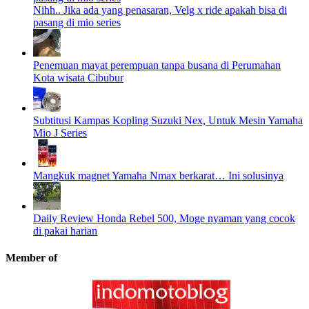
Nihh.. Jika ada yang penasaran, Velg x ride apakah bisa di
pasang di mio series
Penemuan mayat perempuan tanpa busana di Perumahan
Kota wisata Cibubur
Subtitusi Kampas Kopling Suzuki Nex, Untuk Mesin Yamaha
Mio J Series
Mangkuk magnet Yamaha Nmax berkarat… Ini solusinya
Daily Review Honda Rebel 500, Moge nyaman yang cocok
di pakai harian
Member of