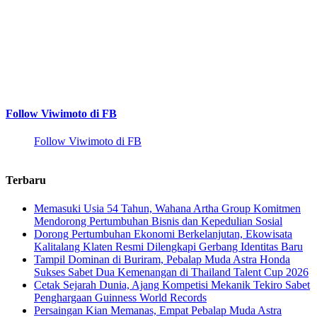
Follow Viwimoto di FB
Follow Viwimoto di FB
Terbaru
Memasuki Usia 54 Tahun, Wahana Artha Group Komitmen
Mendorong Pertumbuhan Bisnis dan Kepedulian Sosial
Dorong Pertumbuhan Ekonomi Berkelanjutan, Ekowisata
Kalitalang Klaten Resmi Dilengkapi Gerbang Identitas Baru
Tampil Dominan di Buriram, Pebalap Muda Astra Honda
Sukses Sabet Dua Kemenangan di Thailand Talent Cup 2026
Cetak Sejarah Dunia, Ajang Kompetisi Mekanik Tekiro Sabet
Penghargaan Guinness World Records
Persaingan Kian Memanas, Empat Pebalap Muda Astra