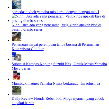
perbedaan vbelt yamaha mio karbu dengan dengan mio J
Nihh.. Jika ada yang penasaran, Velg x ride apakah bisa di
pasang di mio series
Penemuan mayat perempuan tanpa busana di Perumahan
Kota wisata Cibubur
Subtitusi Kampas Kopling Suzuki Nex, Untuk Mesin Yamaha
Mio J Series
Mangkuk magnet Yamaha Nmax berkarat… Ini solusinya
Daily Review Honda Rebel 500, Moge nyaman yang cocok
di pakai harian