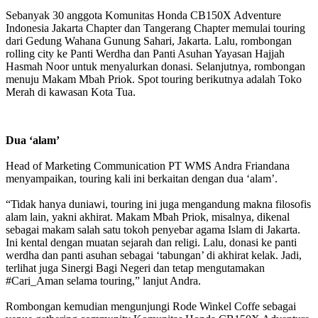
Sebanyak 30 anggota Komunitas Honda CB150X Adventure
Indonesia Jakarta Chapter dan Tangerang Chapter memulai touring
dari Gedung Wahana Gunung Sahari, Jakarta. Lalu, rombongan
rolling city ke Panti Werdha dan Panti Asuhan Yayasan Hajjah
Hasmah Noor untuk menyalurkan donasi. Selanjutnya, rombongan
menuju Makam Mbah Priok. Spot touring berikutnya adalah Toko
Merah di kawasan Kota Tua.
Dua ‘alam’
Head of Marketing Communication PT WMS Andra Friandana
menyampaikan, touring kali ini berkaitan dengan dua ‘alam’.
“Tidak hanya duniawi, touring ini juga mengandung makna filosofis
alam lain, yakni akhirat. Makam Mbah Priok, misalnya, dikenal
sebagai makam salah satu tokoh penyebar agama Islam di Jakarta.
Ini kental dengan muatan sejarah dan religi. Lalu, donasi ke panti
werdha dan panti asuhan sebagai ‘tabungan’ di akhirat kelak. Jadi,
terlihat juga Sinergi Bagi Negeri dan tetap mengutamakan
#Cari_Aman selama touring,” lanjut Andra.
Rombongan kemudian mengunjungi Rode Winkel Coffe sebagai