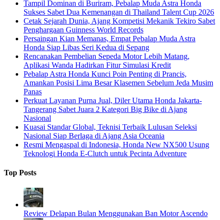
Tampil Dominan di Buriram, Pebalap Muda Astra Honda
Sukses Sabet Dua Kemenangan di Thailand Talent Cup 2026
Cetak Sejarah Dunia, Ajang Kompetisi Mekanik Tekiro Sabet
Penghargaan Guinness World Records
Persaingan Kian Memanas, Empat Pebalap Muda Astra
Honda Siap Libas Seri Kedua di Sepang
Rencanakan Pembelian Sepeda Motor Lebih Matang,
Aplikasi Wanda Hadirkan Fitur Simulasi Kredit
Pebalap Astra Honda Kunci Poin Penting di Prancis,
Amankan Posisi Lima Besar Klasemen Sebelum Jeda Musim
Panas
Perkuat Layanan Purna Jual, Diler Utama Honda Jakarta-
Tangerang Sabet Juara 2 Kategori Big Bike di Ajang
Nasional
Kuasai Standar Global, Teknisi Terbaik Lulusan Seleksi
Nasional Siap Berlaga di Ajang Asia Oceania
Resmi Mengaspal di Indonesia, Honda New NX500 Usung
Teknologi Honda E-Clutch untuk Pecinta Adventure
Top Posts
Review Delapan Bulan Menggunakan Ban Motor Ascendo