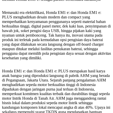
Memasuki era elektrifikasi, Honda EM1 e: dan Honda EM1 e:
PLUS menghadirkan desain modern dan compact yang
memperhatikan kenyamanan penggunanya seperti material bahan
berkualitas tinggi, digital panel meter, dek kaki luas, penyimpanan di
bawah jok, soket pengisi daya USB, hingga pijakan kaki yang
nyaman untuk pembonceng. Tak hanya itu, inovasi utama pada
produk ini terletak pada kemudahan opsi pengisian daya baterai
yang dapat dilakukan secara langsung dengan off-board charger
maupun ditukar melalui fasilitas penukaran baterai, sehingga
pengguna dapat memilih pola pengisian daya sesuai dengan aktivitas
keseharian yang dimiliki.
Honda EM1 e: dan Honda EM1 e: PLUS merupakan hasil karya
anak bangsa yang diproduksi langsung di pabrik AHM yang berada
di Pegangsaan, Jakarta Utara. Sejarah panjang pengalaman AHM
menghadirkan sepeda motor berkualitas tinggi di Indonesia
dipadukan dengan jaringan purna jual terluas di Indonesia,
memperkuat komitmen kualitas terbaik dan durabilitas tinggi sepeda
motor listrik Honda di Tanah Air. AHM juga menggandeng rantai
bisnis lokal dalam produksi sepeda motor listrik sehingga
kandungan komponen lokal mencapai angka di atas 40%. Upaya ini
sekaligus memenuhi syarat TKDN guna mendapatkan bantuan