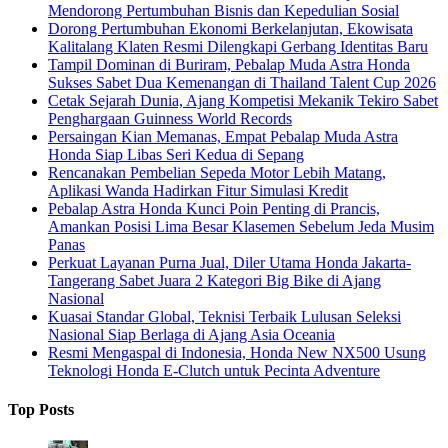
Mendorong Pertumbuhan Bisnis dan Kepedulian Sosial
Dorong Pertumbuhan Ekonomi Berkelanjutan, Ekowisata
Kalitalang Klaten Resmi Dilengkapi Gerbang Identitas Baru
Tampil Dominan di Buriram, Pebalap Muda Astra Honda
Sukses Sabet Dua Kemenangan di Thailand Talent Cup 2026
Cetak Sejarah Dunia, Ajang Kompetisi Mekanik Tekiro Sabet
Penghargaan Guinness World Records
Persaingan Kian Memanas, Empat Pebalap Muda Astra
Honda Siap Libas Seri Kedua di Sepang
Rencanakan Pembelian Sepeda Motor Lebih Matang,
Aplikasi Wanda Hadirkan Fitur Simulasi Kredit
Pebalap Astra Honda Kunci Poin Penting di Prancis,
Amankan Posisi Lima Besar Klasemen Sebelum Jeda Musim
Panas
Perkuat Layanan Purna Jual, Diler Utama Honda Jakarta-
Tangerang Sabet Juara 2 Kategori Big Bike di Ajang
Nasional
Kuasai Standar Global, Teknisi Terbaik Lulusan Seleksi
Nasional Siap Berlaga di Ajang Asia Oceania
Resmi Mengaspal di Indonesia, Honda New NX500 Usung
Teknologi Honda E-Clutch untuk Pecinta Adventure
Top Posts