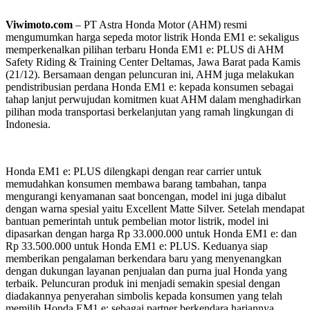
Viwimoto.com
– PT Astra Honda Motor (AHM) resmi
mengumumkan harga sepeda motor listrik Honda EM1 e: sekaligus
memperkenalkan pilihan terbaru Honda EM1 e: PLUS di AHM
Safety Riding & Training Center Deltamas, Jawa Barat pada Kamis
(21/12). Bersamaan dengan peluncuran ini, AHM juga melakukan
pendistribusian perdana Honda EM1 e: kepada konsumen sebagai
tahap lanjut perwujudan komitmen kuat AHM dalam menghadirkan
pilihan moda transportasi berkelanjutan yang ramah lingkungan di
Indonesia.
Honda EM1 e: PLUS dilengkapi dengan rear carrier untuk
memudahkan konsumen membawa barang tambahan, tanpa
mengurangi kenyamanan saat boncengan, model ini juga dibalut
dengan warna spesial yaitu Excellent Matte Silver. Setelah mendapat
bantuan pemerintah untuk pembelian motor listrik, model ini
dipasarkan dengan harga Rp 33.000.000 untuk Honda EM1 e: dan
Rp 33.500.000 untuk Honda EM1 e: PLUS. Keduanya siap
memberikan pengalaman berkendara baru yang menyenangkan
dengan dukungan layanan penjualan dan purna jual Honda yang
terbaik. Peluncuran produk ini menjadi semakin spesial dengan
diadakannya penyerahan simbolis kepada konsumen yang telah
memilih Honda EM1 e: sebagai partner berkendara hariannya.