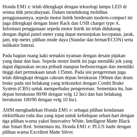
Honda EM1 e: telah dilengkapi dengan teknologi lampu LED di
semua titik pencahayaan. Dalam mendukung mobilitas
penggunaannya, sepeda motor listrik berdesain modern-compact ini
juga dilengkapi dengan Inner Rack dan USB charger type A.
Informasi penggunaan sepeda motor listrik ini telah didukung
dengan digital panel meter yang dapat menunjukan kecepatan, jarak,
jam, trip meter, pilihan mode daya (Standar dan hemat/ECON) serta
indikator baterai.
Pada bagian ruang kaki semakin nyaman dengan desain pijakan
yang datar dan luas. Sepeda motor listrik ini juga memiliki jok yang
dapat digunakan secara pribadi maupun berboncengan dan memiliki
tinggi dari permukaan tanah 135mm. Pada sisi pengereman juga
telah dilengkapi dengan cakram depan berukuran 190mm dan drum
brake pada sisi belakang yang terkoneksi dengan Combi Brake
System (CBS) untuk memperhalus pengereman. Sementara itu, ban
depan berukuran 90/90 dengan velg 12 Inci dan ban belakang
berukuran 100/90 dengan velg 10 Inci.
AHM menghadirkan Honda EM1 e: sebagai pilihan kendaraan
elektrifikasi roda dua yang tepat untuk kehidupan sehari-hari dengan
tiga pilihan warna yakni Innovative White, Intelligent Matte Black
dan Smart Red. Sementara itu, Honda EM1 e: PLUS hadir dengan
pilihan warna Excellent Matte Silver.