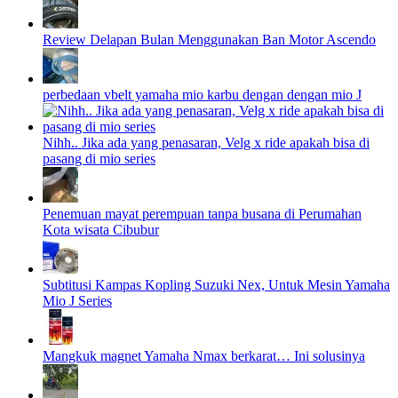
Review Delapan Bulan Menggunakan Ban Motor Ascendo
perbedaan vbelt yamaha mio karbu dengan dengan mio J
Nihh.. Jika ada yang penasaran, Velg x ride apakah bisa di
pasang di mio series
Penemuan mayat perempuan tanpa busana di Perumahan
Kota wisata Cibubur
Subtitusi Kampas Kopling Suzuki Nex, Untuk Mesin Yamaha
Mio J Series
Mangkuk magnet Yamaha Nmax berkarat… Ini solusinya