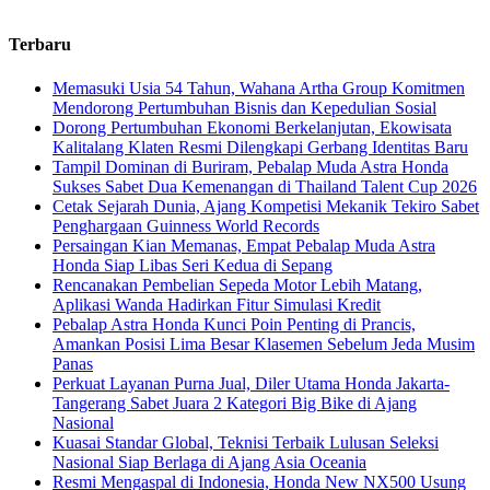
Terbaru
Memasuki Usia 54 Tahun, Wahana Artha Group Komitmen
Mendorong Pertumbuhan Bisnis dan Kepedulian Sosial
Dorong Pertumbuhan Ekonomi Berkelanjutan, Ekowisata
Kalitalang Klaten Resmi Dilengkapi Gerbang Identitas Baru
Tampil Dominan di Buriram, Pebalap Muda Astra Honda
Sukses Sabet Dua Kemenangan di Thailand Talent Cup 2026
Cetak Sejarah Dunia, Ajang Kompetisi Mekanik Tekiro Sabet
Penghargaan Guinness World Records
Persaingan Kian Memanas, Empat Pebalap Muda Astra
Honda Siap Libas Seri Kedua di Sepang
Rencanakan Pembelian Sepeda Motor Lebih Matang,
Aplikasi Wanda Hadirkan Fitur Simulasi Kredit
Pebalap Astra Honda Kunci Poin Penting di Prancis,
Amankan Posisi Lima Besar Klasemen Sebelum Jeda Musim
Panas
Perkuat Layanan Purna Jual, Diler Utama Honda Jakarta-
Tangerang Sabet Juara 2 Kategori Big Bike di Ajang
Nasional
Kuasai Standar Global, Teknisi Terbaik Lulusan Seleksi
Nasional Siap Berlaga di Ajang Asia Oceania
Resmi Mengaspal di Indonesia, Honda New NX500 Usung