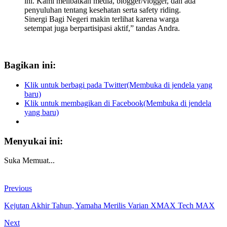
ini. Kami melibatkan media, blogger/vlogger, dan ada
penyuluhan tentang kesehatan serta safety riding.
Sinergi Bagi Negeri makin terlihat karena warga
setempat juga berpartisipasi aktif,” tandas Andra.
Bagikan ini:
Klik untuk berbagi pada Twitter(Membuka di jendela yang
baru)
Klik untuk membagikan di Facebook(Membuka di jendela
yang baru)
Menyukai ini:
Suka
Memuat...
Previous
Kejutan Akhir Tahun, Yamaha Merilis Varian XMAX Tech MAX
Next