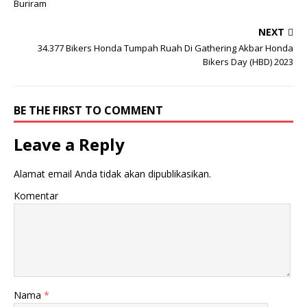
Buriram
i
i
p
k
a
a
NEXT
d
n
a
d
34.377 Bikers Honda Tumpah Ruah Di Gathering Akbar Honda
T
i
w
F
Bikers Day (HBD) 2023
i
a
t
c
t
e
e
b
r
o
BE THE FIRST TO COMMENT
(
o
M
k
e
(
Leave a Reply
m
M
b
e
u
m
k
b
Alamat email Anda tidak akan dipublikasikan.
a
u
d
k
i
a
Komentar
j
d
e
i
n
j
d
e
e
n
l
d
a
e
y
l
a
a
n
y
g
a
Nama
*
b
n