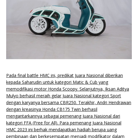
Pada final battle HMC ini, predikat Juara Nasional diberikan
kepada Saharudin untuk kategori Matic & Cub yang
memodifikasi motor Honda Scoopy. Selanjutnya, Iksan Aditya
Mulyo berhasil meraih gelar Juara Nasional kategori Sport
dengan karyanya bersama CBR250. Terakhir, Andri Hendrawan
dengan kreasinya Honda CB175 Twin berhasil
mengantarkannya sebagai pemenang Juara Nasional dari
kategori FFA (Free for All). Para pemenang Juara Nasional
HMC 2023 ini berhak mendapatkan hadiah berupa uang
pembinaan dan berkesempatan menjadi modifikator dalam