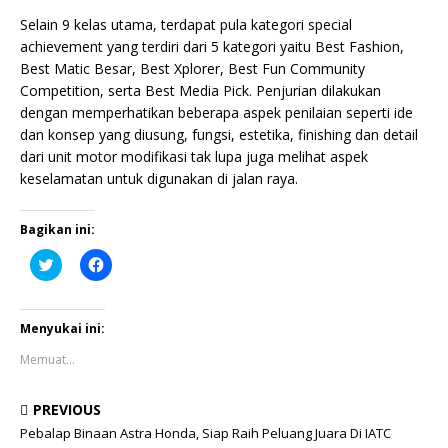
Selain 9 kelas utama, terdapat pula kategori special
achievement yang terdiri dari 5 kategori yaitu Best Fashion,
Best Matic Besar, Best Xplorer, Best Fun Community
Competition, serta Best Media Pick. Penjurian dilakukan
dengan memperhatikan beberapa aspek penilaian seperti ide
dan konsep yang diusung, fungsi, estetika, finishing dan detail
dari unit motor modifikasi tak lupa juga melihat aspek
keselamatan untuk digunakan di jalan raya.
Bagikan ini:
K
K
l
l
i
i
k
k
u
u
n
n
Menyukai ini:
t
t
u
u
Memuat...
k
k
b
m
e
e
r
m
PREVIOUS
b
b
a
a
Pebalap Binaan Astra Honda, Siap Raih Peluang Juara Di IATC
g
g