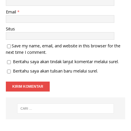
a
g
r
b
u
a
Email
*
)
r
u
)
Situs
Save my name, email, and website in this browser for the
next time I comment.
Beritahu saya akan tindak lanjut komentar melalui surel.
Beritahu saya akan tulisan baru melalui surel.