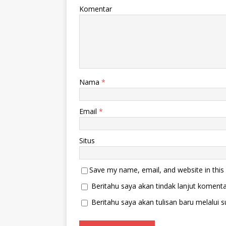
d
k
Komentar
i
a
j
d
e
i
n
j
d
e
e
n
l
d
a
e
y
l
a
a
n
y
Nama
*
g
a
b
n
a
g
r
b
Email
u
*
a
)
r
u
)
Situs
Save my name, email, and website in this
Beritahu saya akan tindak lanjut komentar
Beritahu saya akan tulisan baru melalui su