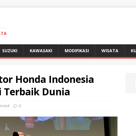
ATA
SUZUKI
KAWASAKI
MODIFIKASI
WISATA
KU
tor Honda Indonesia
i Terbaik Dunia
rized
0