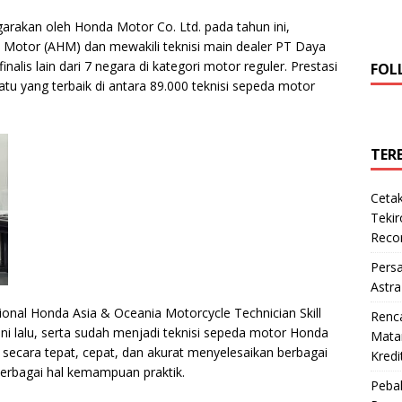
arakan oleh Honda Motor Co. Ltd. pada tahun ini,
 Motor (AHM) dan mewakili teknisi main dealer PT Daya
alis lain dari 7 negara di kategori motor reguler. Prestasi
FOL
atu yang terbaik di antara 89.000 teknisi sepeda motor
TER
Cetak
Teki
Reco
Pers
Astra
ional Honda Asia & Oceania Motorcycle Technician Skill
Renc
uni lalu, serta sudah menjadi teknisi sepeda motor Honda
Matan
ecara tepat, cepat, dan akurat menyelesaikan berbagai
Kredi
 berbagai hal kemampuan praktik.
Pebal