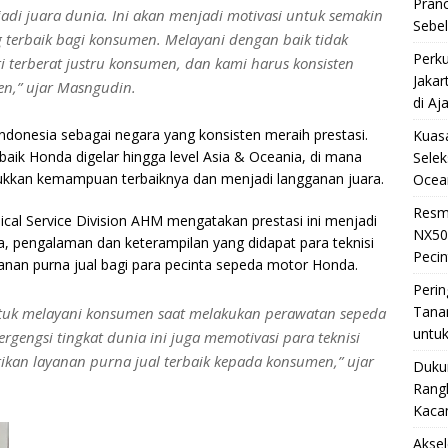
Pran
i juara dunia. Ini akan menjadi motivasi untuk semakin
Sebe
terbaik bagi konsumen. Melayani dengan baik tidak
Perku
i terberat justru konsumen, dan kami harus konsisten
Jakar
en,” ujar Masngudin.
di Aj
ndonesia sebagai negara yang konsisten meraih prestasi.
Kuasa
baik Honda digelar hingga level Asia & Oceania, di mana
Selek
jukkan kemampuan terbaiknya dan menjadi langganan juara.
Ocea
Resm
cal Service Division AHM mengatakan prestasi ini menjadi
NX50
 pengalaman dan keterampilan yang didapat para teknisi
Pecin
nan purna jual bagi para pecinta sepeda motor Honda.
Perin
Tana
untuk melayani konsumen saat melakukan perawatan sepeda
untuk
rgengsi tingkat dunia ini juga memotivasi para teknisi
kan layanan purna jual terbaik kepada konsumen,” ujar
Duku
Rangk
Kaca
Akse