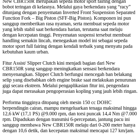
New CBR150R merupakan sepeda motor sport fairing dengan
bobot teringan di kelasnya. Melalui gaya berkendara yang “racy”
ditunjang dengan penyematan Inverted Front Suspension Separated
Function Fork – Big Piston (SFF-Big Piston). Komponen ini pun
sanggup memberikan rasa nyaman, serta membuat sepeda motor
yang lebih stabil saat berkendara harian, terutama saat melaju
dengan kecepatan tinggi. Penyematan suspensi tersebut membuat
handling semakin lincah, menegaskan model ini sebagai sepeda
motor sport full fairing dengan kendali terbaik yang menyatu pada
kebutuhan kaum urban.
Fitur Assist/ Slipper Clutch kini menjadi bagian dari New
CBR150R yang sanggup meningkatkan sensasi berkendara
menyenangkan. Slipper Clutch berfungsi mencegah ban belakang
selip yang disebabkan oleh engine brake saat melakukan penurunan
gigi secara ekstrem. Melalui pengaplikasian fitur ini, pengendara
juga dapat merasakan pengoperasian kopling yang jauh lebih ringan.
Performa tingginya ditopang oleh mesin 150 cc DOHC
berpendingin cairan, mampu mengeluarkan tenaga maksimal hingga
12,6 kW (17,1 PS) @9.000 rpm, dan torsi puncak 14,4 Nm @7.000
rpm. Dipadukan dengan transmisi 6-percepatan, jantung pacu ini
sanggup membawa New CBR150R melaju dari 0-200 meter hanya
dengan 10,6 detik, dan kecepatan maksimal mencapai 127 km/jam.