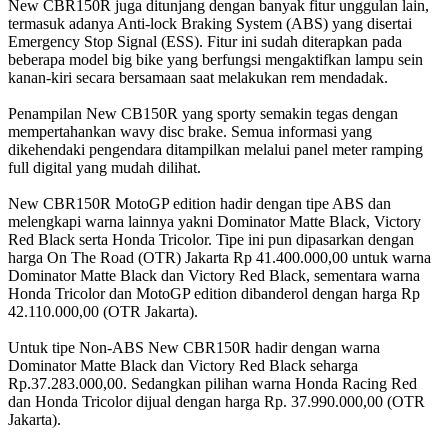
New CBR150R juga ditunjang dengan banyak fitur unggulan lain,
termasuk adanya Anti-lock Braking System (ABS) yang disertai
Emergency Stop Signal (ESS). Fitur ini sudah diterapkan pada
beberapa model big bike yang berfungsi mengaktifkan lampu sein
kanan-kiri secara bersamaan saat melakukan rem mendadak.
Penampilan New CB150R yang sporty semakin tegas dengan
mempertahankan wavy disc brake. Semua informasi yang
dikehendaki pengendara ditampilkan melalui panel meter ramping
full digital yang mudah dilihat.
New CBR150R MotoGP edition hadir dengan tipe ABS dan
melengkapi warna lainnya yakni Dominator Matte Black, Victory
Red Black serta Honda Tricolor. Tipe ini pun dipasarkan dengan
harga On The Road (OTR) Jakarta Rp 41.400.000,00 untuk warna
Dominator Matte Black dan Victory Red Black, sementara warna
Honda Tricolor dan MotoGP edition dibanderol dengan harga Rp
42.110.000,00 (OTR Jakarta).
Untuk tipe Non-ABS New CBR150R hadir dengan warna
Dominator Matte Black dan Victory Red Black seharga
Rp.37.283.000,00. Sedangkan pilihan warna Honda Racing Red
dan Honda Tricolor dijual dengan harga Rp. 37.990.000,00 (OTR
Jakarta).