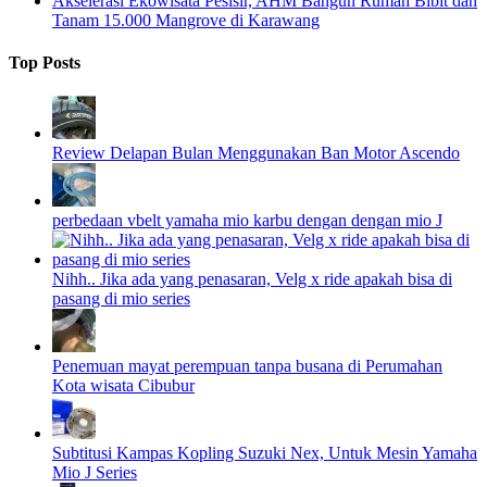
Akselerasi Ekowisata Pesisir, AHM Bangun Rumah Bibit dan
Tanam 15.000 Mangrove di Karawang
Top Posts
Review Delapan Bulan Menggunakan Ban Motor Ascendo
perbedaan vbelt yamaha mio karbu dengan dengan mio J
Nihh.. Jika ada yang penasaran, Velg x ride apakah bisa di
pasang di mio series
Penemuan mayat perempuan tanpa busana di Perumahan
Kota wisata Cibubur
Subtitusi Kampas Kopling Suzuki Nex, Untuk Mesin Yamaha
Mio J Series