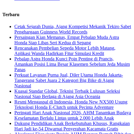
Terbaru
Cetak Sejarah Dunia, Ajang Kompetisi Mekanik Tekiro Sabet
Penghargaan Guinness World Records
Persaingan Kian Memanas, Empat Pebalap Muda Astra
Honda Siap Libas Seri Kedua di Sepang
Rencanakan Pembelian Sepeda Motor Lebih Matang,
Aplikasi Wanda Hadirkan Fitur Simulasi Kredit
Pebalap Astra Honda Kunci Poin Penting di Prancis,
Amankan Posisi Lima Besar Klasemen Sebelum Jeda Musim
Panas
Perkuat Layanan Purna Jual, Diler Utama Honda Jakarta-
Tangerang Sabet Juara 2 Kategori Big Bike di Ajang
Nasional
Kuasai Standar Global, Teknisi Terbaik Lulusan Seleksi
Nasional Siap Berlaga di Ajang Asia Oceania
Resmi Mengaspal di Indonesia, Honda New NX500 Usung
Teknologi Honda E-Clutch untuk Pecinta Adventure
Peringati Hari Anak Nasional 2026, AHM Tanamkan Budaya
Keselamatan Berlalu Lintas untuk 2.000 Lebih Anak
Dukung Pendidikan Anak Berkebutuhan Khusus, Rangkaian
Hari Jadi ke-54 Diwarnai Penyerahan Kacamata Gratis