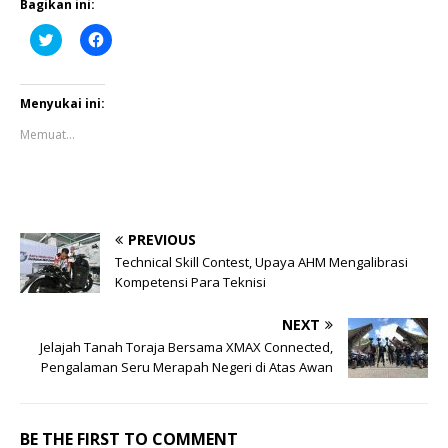
Bagikan ini:
K
K
l
l
i
i
k
k
u
u
n
n
Menyukai ini:
t
t
u
u
Memuat...
k
k
b
m
e
e
r
m
b
b
a
a
g
g
i
i
PREVIOUS
p
k
a
a
Technical Skill Contest, Upaya AHM Mengalibrasi
d
n
Kompetensi Para Teknisi
a
d
T
i
w
F
i
a
NEXT
t
c
Jelajah Tanah Toraja Bersama XMAX Connected,
t
e
e
b
Pengalaman Seru Merapah Negeri di Atas Awan
r
o
(
o
M
k
e
(
m
M
BE THE FIRST TO COMMENT
b
e