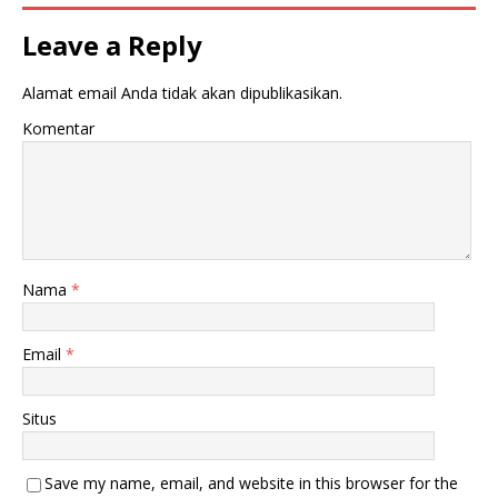
u
m
k
b
a
u
Leave a Reply
d
k
i
a
j
d
Alamat email Anda tidak akan dipublikasikan.
e
i
n
j
d
e
Komentar
e
n
l
d
a
e
y
l
a
a
n
y
g
a
b
n
a
g
r
b
u
a
Nama
*
)
r
u
)
Email
*
Situs
Save my name, email, and website in this browser for the