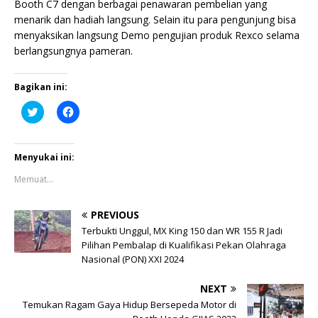
Booth C7 dengan berbagai penawaran pembelian yang
menarik dan hadiah langsung. Selain itu para pengunjung bisa
menyaksikan langsung Demo pengujian produk Rexco selama
berlangsungnya pameran.
Bagikan ini:
K
K
l
l
i
i
k
k
u
u
n
n
Menyukai ini:
t
t
u
u
Memuat...
k
k
b
m
e
e
r
m
PREVIOUS
b
b
a
a
Terbukti Unggul, MX King 150 dan WR 155 R Jadi
g
g
Pilihan Pembalap di Kualifikasi Pekan Olahraga
i
i
p
k
Nasional (PON) XXI 2024
a
a
d
n
a
d
NEXT
T
i
w
F
Temukan Ragam Gaya Hidup Bersepeda Motor di
i
a